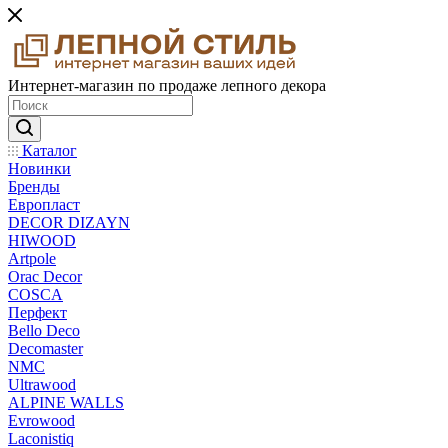
Интернет-магазин по продаже лепного декора
Каталог
Новинки
Бренды
Европласт
DECOR DIZAYN
HIWOOD
Artpole
Orac Decor
COSCA
Перфект
Bello Deco
Decomaster
NMС
Ultrawood
ALPINE WALLS
Evrowood
Laconistiq