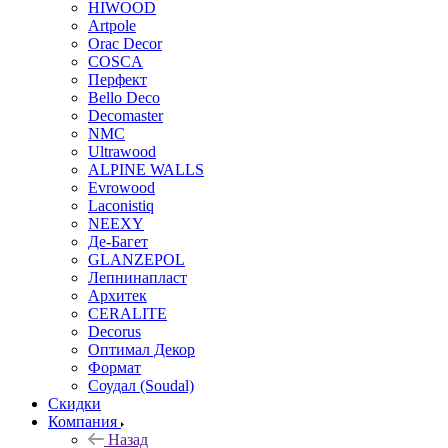
HIWOOD
Artpole
Orac Decor
COSCA
Перфект
Bello Deco
Decomaster
NMС
Ultrawood
ALPINE WALLS
Evrowood
Laconistiq
NEEXY
Де-Багет
GLANZEPOL
Лепнинапласт
Архитек
CERALITE
Decorus
Оптимал Декор
Формат
Соудал (Soudal)
Скидки
Компания
Назад