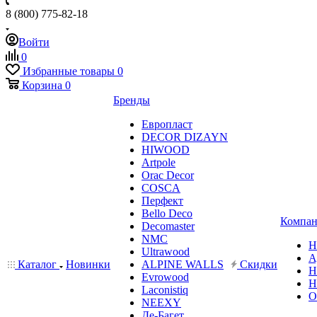
8 (800) 775-82-18
Войти
0
Избранные товары
0
Корзина
0
Бренды
Европласт
DECOR DIZAYN
HIWOOD
Artpole
Orac Decor
COSCA
Перфект
Bello Deco
Компан
Decomaster
NMС
Н
Ultrawood
А
Каталог
Новинки
ALPINE WALLS
Скидки
Н
Evrowood
Н
Laconistiq
О
NEEXY
Де-Багет