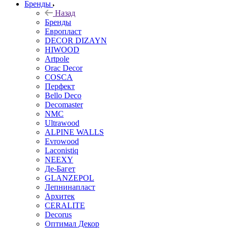
Бренды
Назад
Бренды
Европласт
DECOR DIZAYN
HIWOOD
Artpole
Orac Decor
COSCA
Перфект
Bello Deco
Decomaster
NMС
Ultrawood
ALPINE WALLS
Evrowood
Laconistiq
NEEXY
Де-Багет
GLANZEPOL
Лепнинапласт
Архитек
CERALITE
Decorus
Оптимал Декор