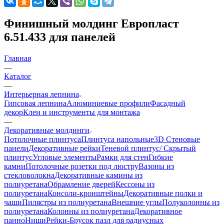
Финишный молдинг Европласт
6.51.433 для панелей
Главная
—
Каталог
—
Интерьерная лепнина
Гипсовая лепнина
Алюминиевые профили
Фасадный
декор
Клеи и инструменты для монтажа
—
Декоративные молдинги
Потолочные плинтуса
Плинтуса напольные
3D Стеновые
панели
Декоративные рейки
Теневой плинтус/ Скрытый
плинтус
Угловые элементы
Рамки для стен
Гибкие
камни
Потолочные розетки под люстру
Вазоны из
стекловолокна
Декоративные камины из
полиуретана
Обрамление дверей
Кессоны из
полиуретана
Консоли-кронштейны
Декоративные полки и
чаши
Пилястры из полиуретана
Внешние углы
Полуколонны из
полиуретана
Колонны из полиуретана
Декоративное
панно
Ниши
Рейки-Брусок пазл для радиусных