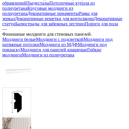
обрамлений
Пьедесталы
Потолочные купола из
полиуретана
Круговые молдинги из
полиуретана
Декоративные орнаменты
Рамы для
зеркал
Декоративные решетки для вентиляции
Декоративные
статуи
Балюстрады для забежных лестниц
Пороги для пола
—
Финишные молдинги для стеновых панелей
Молдинги белые
Молдинги с подсветкой
Молдинги под
натяжные потолки
Молдинги из МДФ
Молдинги под
покраску
Молдинги для панелей крашеные
Гибкие
молдинги
Молдинги из полиуретана