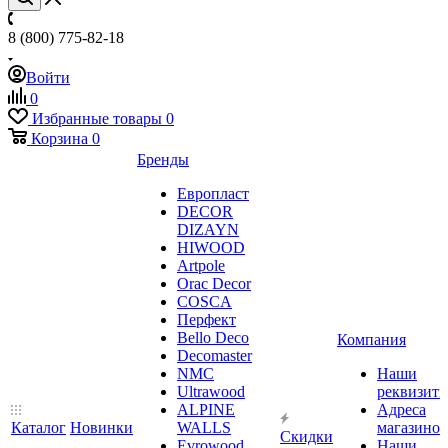
8 (800) 775-82-18
Войти
0
Избранные товары
0
Корзина
0
Бренды
Европласт
DECOR
DIZAYN
HIWOOD
Artpole
Orac Decor
COSCA
Перфект
Bello Deco
Компания
Decomaster
NMС
Наши
Ultrawood
реквизит
ALPINE
Адреса
Каталог
Новинки
WALLS
магазинов
Скидки
Evrowood
Наши