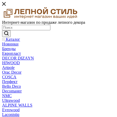
Интернет-магазин по продаже лепного декора
Каталог
Новинки
Бренды
Европласт
DECOR DIZAYN
HIWOOD
Artpole
Orac Decor
COSCA
Перфект
Bello Deco
Decomaster
NMС
Ultrawood
ALPINE WALLS
Evrowood
Laconistiq