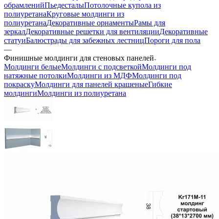
обрамлений
Пьедесталы
Потолочные купола из
полиуретана
Круговые молдинги из
полиуретана
Декоративные орнаменты
Рамы для
зеркал
Декоративные решетки для вентиляции
Декоративные
статуи
Балюстрады для забежных лестниц
Пороги для пола
—
Финишные молдинги для стеновых панелей
Молдинги белые
Молдинги с подсветкой
Молдинги под
натяжные потолки
Молдинги из МДФ
Молдинги под
покраску
Молдинги для панелей крашеные
Гибкие
молдинги
Молдинги из полиуретана