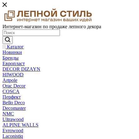
Интернет-магазин по продаже лепного декора
Каталог
Новинки
Бренды
Европласт
DECOR DIZAYN
HIWOOD
Artpole
Orac Decor
COSCA
Перфект
Bello Deco
Decomaster
NMС
Ultrawood
ALPINE WALLS
Evrowood
Laconistiq