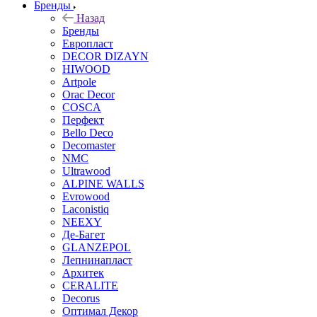
Бренды
Назад
Бренды
Европласт
DECOR DIZAYN
HIWOOD
Artpole
Orac Decor
COSCA
Перфект
Bello Deco
Decomaster
NMС
Ultrawood
ALPINE WALLS
Evrowood
Laconistiq
NEEXY
Де-Багет
GLANZEPOL
Лепнинапласт
Архитек
CERALITE
Decorus
Оптимал Декор