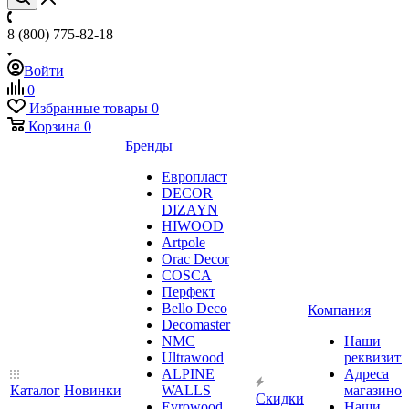
8 (800) 775-82-18
Войти
0
Избранные товары
0
Корзина
0
Бренды
Европласт
DECOR
DIZAYN
HIWOOD
Artpole
Orac Decor
COSCA
Перфект
Bello Deco
Компания
Decomaster
NMС
Наши
Ultrawood
реквизит
ALPINE
Адреса
Каталог
Новинки
WALLS
магазинов
Скидки
Evrowood
Наши