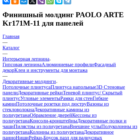
Финишный молдинг PAOLO ARTE
Kr171M-11 для панелей
Главная
—
Каталог
—
Интерьерная лепнина
Гипсовая лепнина
Алюминиевые профили
Фасадный
декор
Клеи и инструменты для монтажа
—
Декоративные молдинги
Потолочные плинтуса
Плинтуса напольные
3D Стеновые
панели
Декоративные рейки
Теневой плинтус/ Скрытый
плинтус
Угловые элементы
Рамки для стен
Гибкие
камни
Потолочные розетки под люстру
Вазоны из
стекловолокна
Декоративные камины из
полиуретана
Обрамление дверей
Кессоны из
полиуретана
Консоли-кронштейны
Декоративные полки и
чаши
Пилястры из полиуретана
Внешние углы
Полуколонны из
полиуретана
Колонны из полиуретана
Декоративное
панно
Ниши
Рейки-Брусок пазл для радиусных