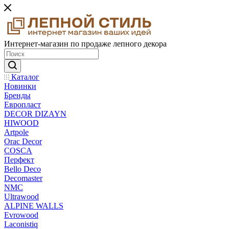
Интернет-магазин по продаже лепного декора
Каталог
Новинки
Бренды
Европласт
DECOR DIZAYN
HIWOOD
Artpole
Orac Decor
COSCA
Перфект
Bello Deco
Decomaster
NMС
Ultrawood
ALPINE WALLS
Evrowood
Laconistiq