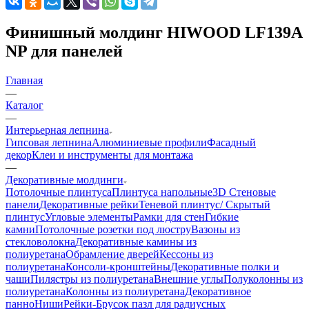
Финишный молдинг HIWOOD LF139A
NP для панелей
Главная
—
Каталог
—
Интерьерная лепнина
Гипсовая лепнина
Алюминиевые профили
Фасадный
декор
Клеи и инструменты для монтажа
—
Декоративные молдинги
Потолочные плинтуса
Плинтуса напольные
3D Стеновые
панели
Декоративные рейки
Теневой плинтус/ Скрытый
плинтус
Угловые элементы
Рамки для стен
Гибкие
камни
Потолочные розетки под люстру
Вазоны из
стекловолокна
Декоративные камины из
полиуретана
Обрамление дверей
Кессоны из
полиуретана
Консоли-кронштейны
Декоративные полки и
чаши
Пилястры из полиуретана
Внешние углы
Полуколонны из
полиуретана
Колонны из полиуретана
Декоративное
панно
Ниши
Рейки-Брусок пазл для радиусных