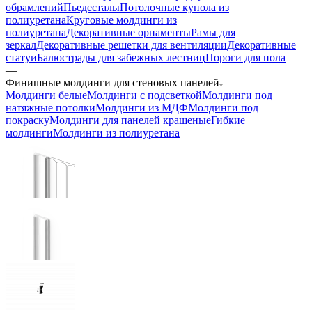
обрамлений
Пьедесталы
Потолочные купола из
полиуретана
Круговые молдинги из
полиуретана
Декоративные орнаменты
Рамы для
зеркал
Декоративные решетки для вентиляции
Декоративные
статуи
Балюстрады для забежных лестниц
Пороги для пола
—
Финишные молдинги для стеновых панелей
Молдинги белые
Молдинги с подсветкой
Молдинги под
натяжные потолки
Молдинги из МДФ
Молдинги под
покраску
Молдинги для панелей крашеные
Гибкие
молдинги
Молдинги из полиуретана