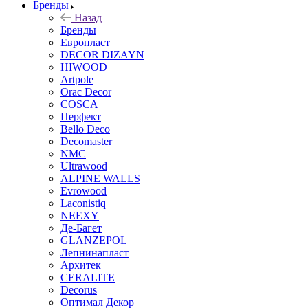
Бренды
Назад
Бренды
Европласт
DECOR DIZAYN
HIWOOD
Artpole
Orac Decor
COSCA
Перфект
Bello Deco
Decomaster
NMС
Ultrawood
ALPINE WALLS
Evrowood
Laconistiq
NEEXY
Де-Багет
GLANZEPOL
Лепнинапласт
Архитек
CERALITE
Decorus
Оптимал Декор