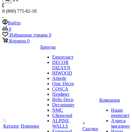
8 (800) 775-82-18
Войти
0
Избранные товары
0
Корзина
0
Бренды
Европласт
DECOR
DIZAYN
HIWOOD
Artpole
Orac Decor
COSCA
Перфект
Bello Deco
Компания
Decomaster
NMС
Наши
Ultrawood
реквизит
ALPINE
Адреса
Каталог
Новинки
WALLS
магазинов
Скидки
Evrowood
Наши