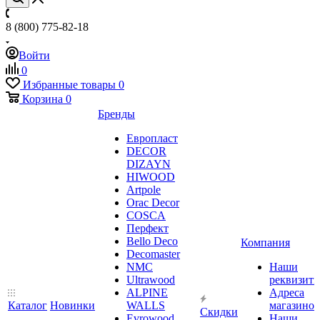
8 (800) 775-82-18
Войти
0
Избранные товары
0
Корзина
0
Бренды
Европласт
DECOR
DIZAYN
HIWOOD
Artpole
Orac Decor
COSCA
Перфект
Bello Deco
Компания
Decomaster
NMС
Наши
Ultrawood
реквизит
ALPINE
Адреса
Каталог
Новинки
WALLS
магазинов
Скидки
Evrowood
Наши