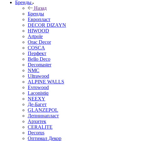
Бренды
Назад
Бренды
Европласт
DECOR DIZAYN
HIWOOD
Artpole
Orac Decor
COSCA
Перфект
Bello Deco
Decomaster
NMС
Ultrawood
ALPINE WALLS
Evrowood
Laconistiq
NEEXY
Де-Багет
GLANZEPOL
Лепнинапласт
Архитек
CERALITE
Decorus
Оптимал Декор