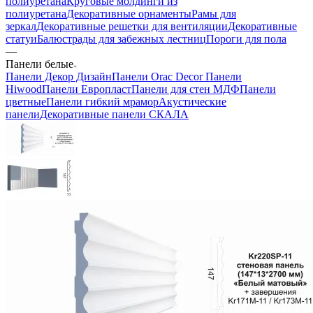
полиуретана
Круговые молдинги из
полиуретана
Декоративные орнаменты
Рамы для
зеркал
Декоративные решетки для вентиляции
Декоративные
статуи
Балюстрады для забежных лестниц
Пороги для пола
—
Панели белые
Панели Декор Дизайн
Панели Orac Decor
Панели
Hiwood
Панели Европласт
Панели для стен МДФ
Панели
цветные
Панели гибкий мрамор
Акустические
панели
Декоративные панели СКАЛА