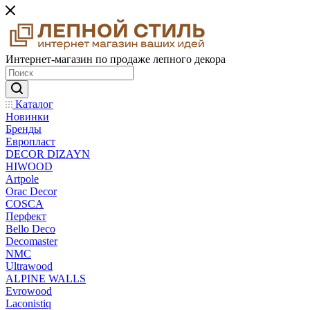
Интернет-магазин по продаже лепного декора
Каталог
Новинки
Бренды
Европласт
DECOR DIZAYN
HIWOOD
Artpole
Orac Decor
COSCA
Перфект
Bello Deco
Decomaster
NMС
Ultrawood
ALPINE WALLS
Evrowood
Laconistiq