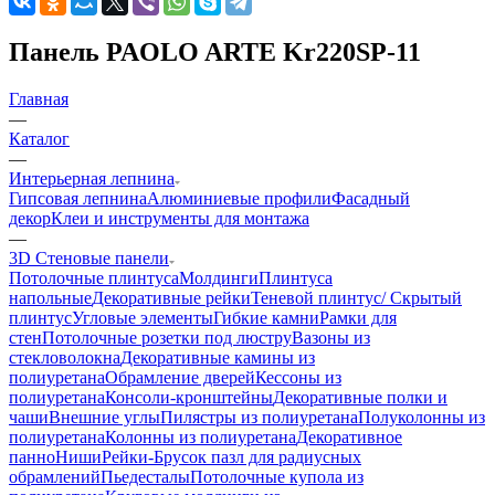
Панель PAOLO ARTE Kr220SP-11
Главная
—
Каталог
—
Интерьерная лепнина
Гипсовая лепнина
Алюминиевые профили
Фасадный
декор
Клеи и инструменты для монтажа
—
3D Стеновые панели
Потолочные плинтуса
Молдинги
Плинтуса
напольные
Декоративные рейки
Теневой плинтус/ Скрытый
плинтус
Угловые элементы
Гибкие камни
Рамки для
стен
Потолочные розетки под люстру
Вазоны из
стекловолокна
Декоративные камины из
полиуретана
Обрамление дверей
Кессоны из
полиуретана
Консоли-кронштейны
Декоративные полки и
чаши
Внешние углы
Пилястры из полиуретана
Полуколонны из
полиуретана
Колонны из полиуретана
Декоративное
панно
Ниши
Рейки-Брусок пазл для радиусных
обрамлений
Пьедесталы
Потолочные купола из