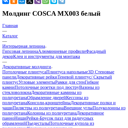
Молдинг COSCA MX003 белый
Главная
—
Каталог
—
Интерьерная лепнина
Гипсовая лепнина
Алюминиевые профили
Фасадный
декор
Клеи и инструменты для монтажа
—
Декоративные молдинги
Потолочные плинтуса
Плинтуса напольные
3D Стеновые
панели
Декоративные рейки
Теневой плинтус/ Скрытый
плинтус
Угловые элементы
Рамки для стен
Гибкие
камни
Потолочные розетки под люстру
Вазоны из
стекловолокна
Декоративные камины из
полиуретана
Обрамление дверей
Кессоны из
полиуретана
Консоли-кронштейны
Декоративные полки и
чаши
Пилястры из полиуретана
Внешние углы
Полуколонны из
полиуретана
Колонны из полиуретана
Декоративное
панно
Ниши
Рейки-Брусок пазл для радиусных
обрамлений
Пьедесталы
Потолочные купола из