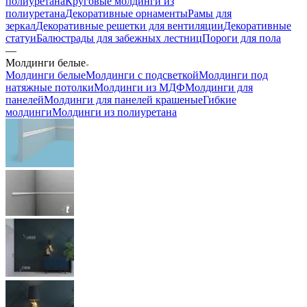
полиуретана
Круговые молдинги из
полиуретана
Декоративные орнаменты
Рамы для
зеркал
Декоративные решетки для вентиляции
Декоративные
статуи
Балюстрады для забежных лестниц
Пороги для пола
—
Молдинги белые
Молдинги белые
Молдинги с подсветкой
Молдинги под
натяжные потолки
Молдинги из МДФ
Молдинги для
панелей
Молдинги для панелей крашеные
Гибкие
молдинги
Молдинги из полиуретана