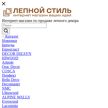
Интернет-магазин по продаже лепного декора
Каталог
Новинки
Бренды
Европласт
DECOR DIZAYN
HIWOOD
Artpole
Orac Decor
COSCA
Перфект
Bello Deco
Decomaster
NMС
Ultrawood
ALPINE WALLS
Evrowood
Laconistiq