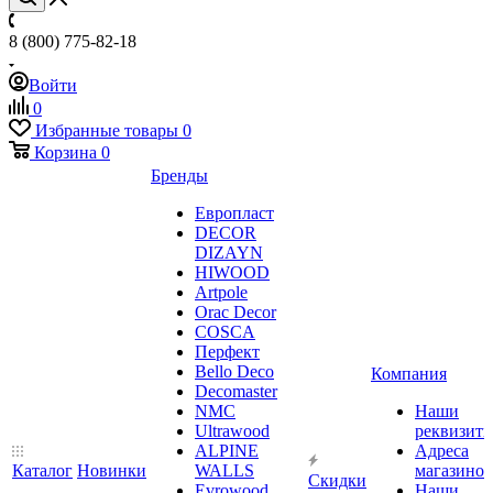
8 (800) 775-82-18
Войти
0
Избранные товары
0
Корзина
0
Бренды
Европласт
DECOR
DIZAYN
HIWOOD
Artpole
Orac Decor
COSCA
Перфект
Bello Deco
Компания
Decomaster
NMС
Наши
Ultrawood
реквизит
ALPINE
Адреса
Каталог
Новинки
WALLS
магазинов
Скидки
Evrowood
Наши