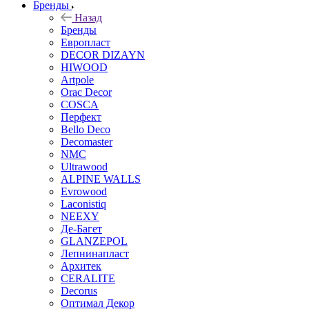
Бренды
Назад
Бренды
Европласт
DECOR DIZAYN
HIWOOD
Artpole
Orac Decor
COSCA
Перфект
Bello Deco
Decomaster
NMС
Ultrawood
ALPINE WALLS
Evrowood
Laconistiq
NEEXY
Де-Багет
GLANZEPOL
Лепнинапласт
Архитек
CERALITE
Decorus
Оптимал Декор