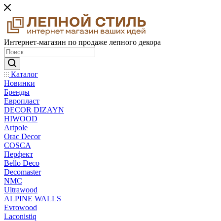
Интернет-магазин по продаже лепного декора
Каталог
Новинки
Бренды
Европласт
DECOR DIZAYN
HIWOOD
Artpole
Orac Decor
COSCA
Перфект
Bello Deco
Decomaster
NMС
Ultrawood
ALPINE WALLS
Evrowood
Laconistiq