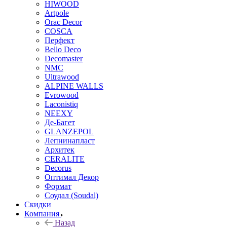
HIWOOD
Artpole
Orac Decor
COSCA
Перфект
Bello Deco
Decomaster
NMС
Ultrawood
ALPINE WALLS
Evrowood
Laconistiq
NEEXY
Де-Багет
GLANZEPOL
Лепнинапласт
Архитек
CERALITE
Decorus
Оптимал Декор
Формат
Соудал (Soudal)
Скидки
Компания
Назад