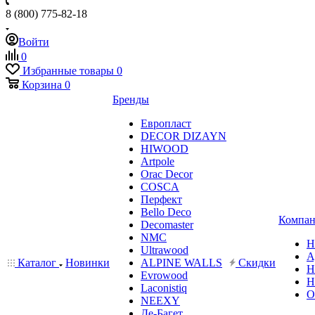
8 (800) 775-82-18
Войти
0
Избранные товары
0
Корзина
0
Бренды
Европласт
DECOR DIZAYN
HIWOOD
Artpole
Orac Decor
COSCA
Перфект
Bello Deco
Компан
Decomaster
NMС
Н
Ultrawood
А
Каталог
Новинки
ALPINE WALLS
Скидки
Н
Evrowood
Н
Laconistiq
О
NEEXY
Де-Багет