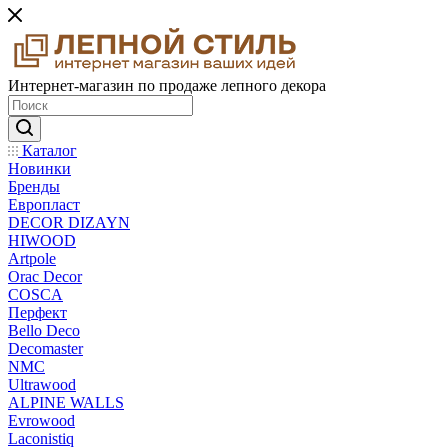
Интернет-магазин по продаже лепного декора
Каталог
Новинки
Бренды
Европласт
DECOR DIZAYN
HIWOOD
Artpole
Orac Decor
COSCA
Перфект
Bello Deco
Decomaster
NMС
Ultrawood
ALPINE WALLS
Evrowood
Laconistiq