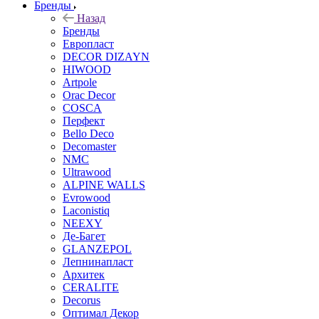
Бренды
Назад
Бренды
Европласт
DECOR DIZAYN
HIWOOD
Artpole
Orac Decor
COSCA
Перфект
Bello Deco
Decomaster
NMС
Ultrawood
ALPINE WALLS
Evrowood
Laconistiq
NEEXY
Де-Багет
GLANZEPOL
Лепнинапласт
Архитек
CERALITE
Decorus
Оптимал Декор