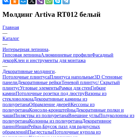
Молдинг Artiva RT012 белый
Главная
—
Каталог
—
Интерьерная лепнина
Гипсовая лепнина
Алюминиевые профили
Фасадный
декор
Клеи и инструменты для монтажа
—
Декоративные молдинги
Потолочные плинтуса
Плинтуса напольные
3D Стеновые
панели
Декоративные рейки
Теневой плинтус/ Скрытый
плинтус
Угловые элементы
Рамки для стен
Гибкие
камни
Потолочные розетки под люстру
Вазоны из
стекловолокна
Декоративные камины из
полиуретана
Обрамление дверей
Кессоны из
полиуретана
Консоли-кронштейны
Декоративные полки и
чаши
Пилястры из полиуретана
Внешние углы
Полуколонны из
полиуретана
Колонны из полиуретана
Декоративное
панно
Ниши
Рейки-Брусок пазл для радиусных
обрамлений
Пьедесталы
Потолочные купола из