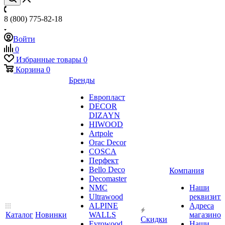
8 (800) 775-82-18
Войти
0
Избранные товары
0
Корзина
0
Бренды
Европласт
DECOR
DIZAYN
HIWOOD
Artpole
Orac Decor
COSCA
Перфект
Bello Deco
Компания
Decomaster
NMС
Наши
Ultrawood
реквизит
ALPINE
Адреса
Каталог
Новинки
WALLS
магазинов
Скидки
Evrowood
Наши