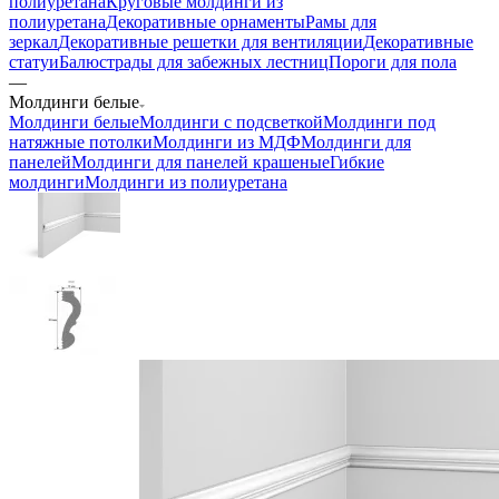
полиуретана
Круговые молдинги из
полиуретана
Декоративные орнаменты
Рамы для
зеркал
Декоративные решетки для вентиляции
Декоративные
статуи
Балюстрады для забежных лестниц
Пороги для пола
—
Молдинги белые
Молдинги белые
Молдинги с подсветкой
Молдинги под
натяжные потолки
Молдинги из МДФ
Молдинги для
панелей
Молдинги для панелей крашеные
Гибкие
молдинги
Молдинги из полиуретана