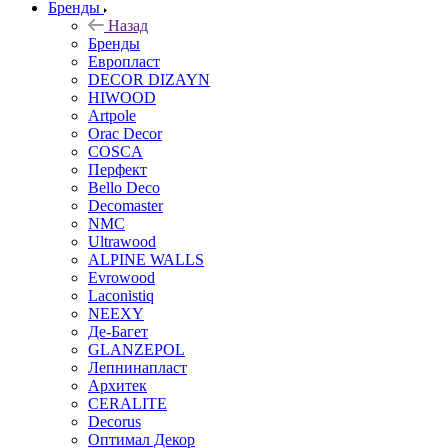
Бренды
Назад
Бренды
Европласт
DECOR DIZAYN
HIWOOD
Artpole
Orac Decor
COSCA
Перфект
Bello Deco
Decomaster
NMС
Ultrawood
ALPINE WALLS
Evrowood
Laconistiq
NEEXY
Де-Багет
GLANZEPOL
Лепнинапласт
Архитек
CERALITE
Decorus
Оптимал Декор