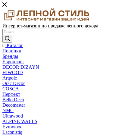
Интернет-магазин по продаже лепного декора
Каталог
Новинки
Бренды
Европласт
DECOR DIZAYN
HIWOOD
Artpole
Orac Decor
COSCA
Перфект
Bello Deco
Decomaster
NMС
Ultrawood
ALPINE WALLS
Evrowood
Laconistiq