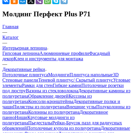
Молдинг Перфект Plus Р71
Главная
—
Каталог
—
Интерьерная лепнина
Гипсовая лепнина
Алюминиевые профили
Фасадный
декор
Клеи и инструменты для монтажа
—
Декоративные рейки
Потолочные плинтуса
Молдинги
Плинтуса напольные
3D
Стеновые панели
Теневой плинтус/ Скрытый плинтус
Угловые
элементы
Рамки для стен
Гибкие камни
Потолочные розетки
под люстру
Вазоны из стекловолокна
Декоративные камины из
полиуретана
Обрамление дверей
Кессоны из
полиуретана
Консоли-кронштейны
Декоративные полки и
чаши
Пилястры из полиуретана
Внешние углы
Полуколонны из
полиуретана
Колонны из полиуретана
Декоративное
панно
Ниши
Круговые молдинги из
полиуретана
Пьедесталы
Рейки-Брусок пазл для радиусных
обрамлений
Потолочные купола из полиуретана
Декоративные