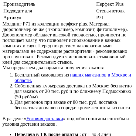
Производитель
Перфект Plus
Подходит для
Стена-потолк
Артикул
Р71
Молдинг Р71 из коллекции перфект plus. Материал
дюрополимер он же ( экополимер, композит, фитополимер).
Дюрополимер обладает высокой твердостью, прочности не
поглощает влагу, что позволяет использование в ванных
комнатах и саун. Перед покрытием лакокрасочными
материалами не содержащие растворители - рекомендовано
про грунтовать. Рекомендуется использовать стыковочный
клей для соединительных стыков.
Мы предлагаем два варианта получения заказов:
Бесплатный самовывоз из
наших магазинов в Москве и
области.
Собственная курьерская доставка по Москве: бесплатно
для заказов от 20 тыс. руб и по ближнему Подмосковью
(50 руб/км).
Для регионов при заказе от 80 тыс. руб. доставка
бесплатная до вашего города: кроме лепнины из гипса .
В разделе «
Условия доставки
» подробно описаны способы и
условия доставки заказов.
Передача в ТК после оплаты
: от 1 до 3 дней