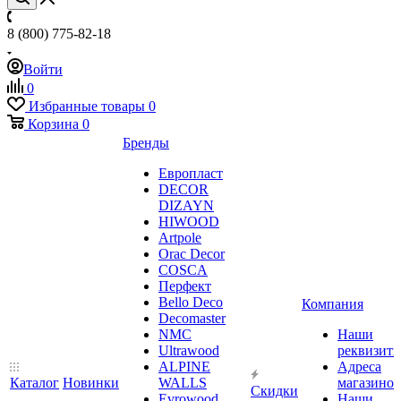
8 (800) 775-82-18
Войти
0
Избранные товары
0
Корзина
0
Бренды
Европласт
DECOR
DIZAYN
HIWOOD
Artpole
Orac Decor
COSCA
Перфект
Bello Deco
Компания
Decomaster
NMС
Наши
Ultrawood
реквизит
ALPINE
Адреса
Каталог
Новинки
WALLS
магазинов
Скидки
Evrowood
Наши