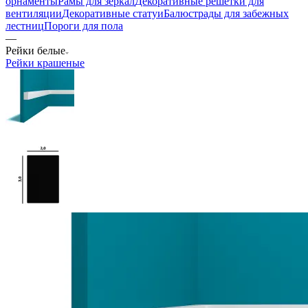
орнаменты
Рамы для зеркал
Декоративные решетки для
вентиляции
Декоративные статуи
Балюстрады для забежных
лестниц
Пороги для пола
—
Рейки белые
Рейки крашеные