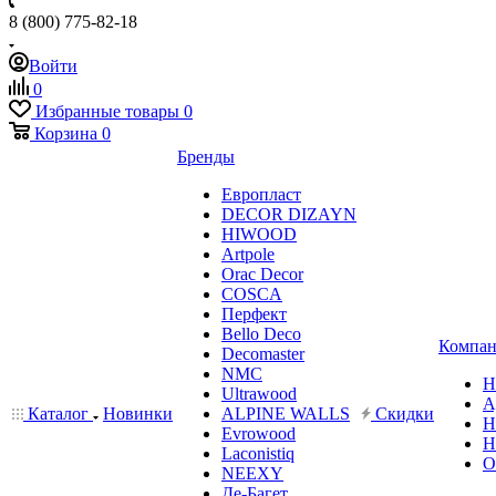
8 (800) 775-82-18
Войти
0
Избранные товары
0
Корзина
0
Бренды
Европласт
DECOR DIZAYN
HIWOOD
Artpole
Orac Decor
COSCA
Перфект
Bello Deco
Компан
Decomaster
NMС
Н
Ultrawood
А
Каталог
Новинки
ALPINE WALLS
Скидки
Н
Evrowood
Н
Laconistiq
О
NEEXY
Де-Багет