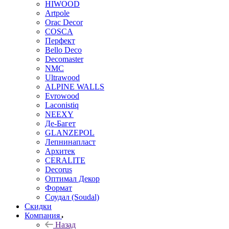
HIWOOD
Artpole
Orac Decor
COSCA
Перфект
Bello Deco
Decomaster
NMС
Ultrawood
ALPINE WALLS
Evrowood
Laconistiq
NEEXY
Де-Багет
GLANZEPOL
Лепнинапласт
Архитек
CERALITE
Decorus
Оптимал Декор
Формат
Соудал (Soudal)
Скидки
Компания
Назад