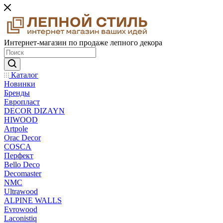
Интернет-магазин по продаже лепного декора
Каталог
Новинки
Бренды
Европласт
DECOR DIZAYN
HIWOOD
Artpole
Orac Decor
COSCA
Перфект
Bello Deco
Decomaster
NMС
Ultrawood
ALPINE WALLS
Evrowood
Laconistiq