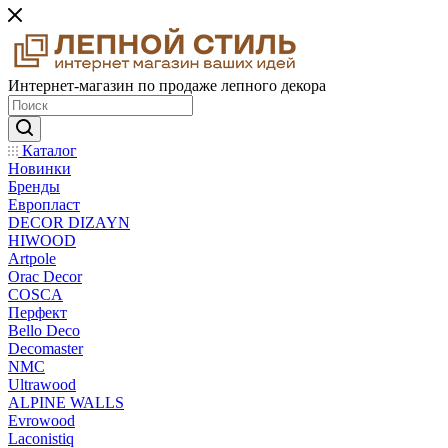
Интернет-магазин по продаже лепного декора
Каталог
Новинки
Бренды
Европласт
DECOR DIZAYN
HIWOOD
Artpole
Orac Decor
COSCA
Перфект
Bello Deco
Decomaster
NMС
Ultrawood
ALPINE WALLS
Evrowood
Laconistiq