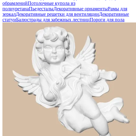
обрамлений
Потолочные купола из
полиуретана
Пьедесталы
Декоративные орнаменты
Рамы для
зеркал
Декоративные решетки для вентиляции
Декоративные
статуи
Балюстрады для забежных лестниц
Пороги для пола