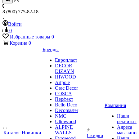
8 (800) 775-82-18
Войти
0
Избранные товары
0
Корзина
0
Бренды
Европласт
DECOR
DIZAYN
HIWOOD
Artpole
Orac Decor
COSCA
Перфект
Bello Deco
Компания
Decomaster
NMС
Наши
Ultrawood
реквизит
ALPINE
Адреса
Каталог
Новинки
WALLS
магазинов
Скидки
Evrowood
Наши