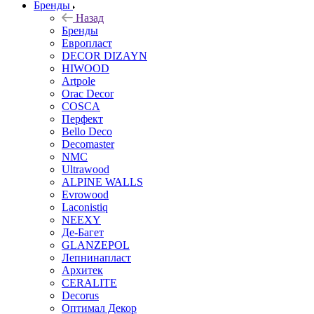
Бренды
Назад
Бренды
Европласт
DECOR DIZAYN
HIWOOD
Artpole
Orac Decor
COSCA
Перфект
Bello Deco
Decomaster
NMС
Ultrawood
ALPINE WALLS
Evrowood
Laconistiq
NEEXY
Де-Багет
GLANZEPOL
Лепнинапласт
Архитек
CERALITE
Decorus
Оптимал Декор