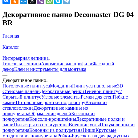
Декоративное панно Decomaster DG 04
BR
Главная
—
Каталог
—
Интерьерная лепнина
Гипсовая лепнина
Алюминиевые профили
Фасадный
декор
Клеи и инструменты для монтажа
—
Декоративное панно
Потолочные плинтуса
Молдинги
Плинтуса напольные
3D
Стеновые панели
Декоративные рейки
Теневой плинтус/
Скрытый плинтус
Угловые элементы
Рамки для стен
Гибкие
камни
Потолочные розетки под люстру
Вазоны из
стекловолокна
Декоративные камины из
полиуретана
Обрамление дверей
Кессоны из
полиуретана
Консоли-кронштейны
Декоративные полки и
чаши
Пилястры из полиуретана
Внешние углы
Полуколонны из
полиуретана
Колонны из полиуретана
Ниши
Круговые
молдинги из полиуретана
Рейки-Брусок пазл для радиусных