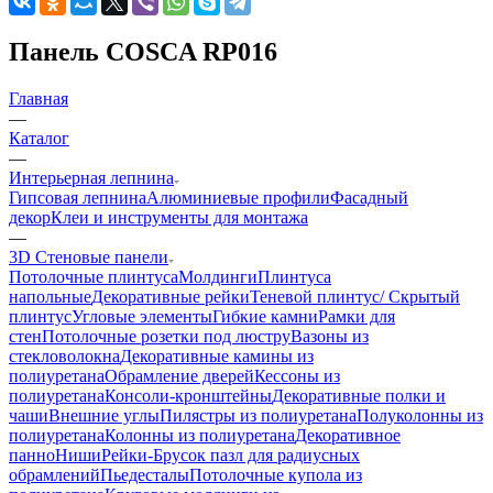
Панель COSCA RP016
Главная
—
Каталог
—
Интерьерная лепнина
Гипсовая лепнина
Алюминиевые профили
Фасадный
декор
Клеи и инструменты для монтажа
—
3D Стеновые панели
Потолочные плинтуса
Молдинги
Плинтуса
напольные
Декоративные рейки
Теневой плинтус/ Скрытый
плинтус
Угловые элементы
Гибкие камни
Рамки для
стен
Потолочные розетки под люстру
Вазоны из
стекловолокна
Декоративные камины из
полиуретана
Обрамление дверей
Кессоны из
полиуретана
Консоли-кронштейны
Декоративные полки и
чаши
Внешние углы
Пилястры из полиуретана
Полуколонны из
полиуретана
Колонны из полиуретана
Декоративное
панно
Ниши
Рейки-Брусок пазл для радиусных
обрамлений
Пьедесталы
Потолочные купола из