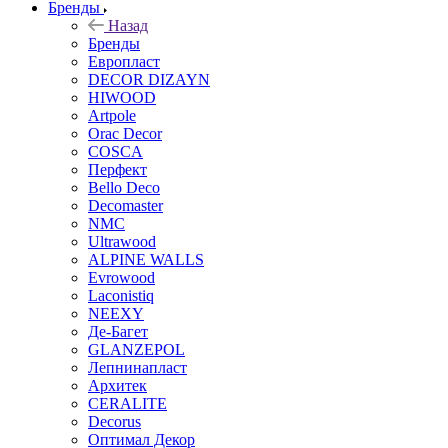
Бренды
Назад
Бренды
Европласт
DECOR DIZAYN
HIWOOD
Artpole
Orac Decor
COSCA
Перфект
Bello Deco
Decomaster
NMС
Ultrawood
ALPINE WALLS
Evrowood
Laconistiq
NEEXY
Де-Багет
GLANZEPOL
Лепнинапласт
Архитек
CERALITE
Decorus
Оптимал Декор