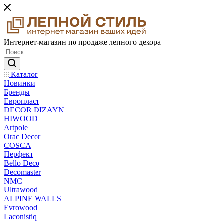
Интернет-магазин по продаже лепного декора
Каталог
Новинки
Бренды
Европласт
DECOR DIZAYN
HIWOOD
Artpole
Orac Decor
COSCA
Перфект
Bello Deco
Decomaster
NMС
Ultrawood
ALPINE WALLS
Evrowood
Laconistiq