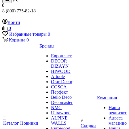
8 (800) 775-82-18
Войти
0
Избранные товары
0
Корзина
0
Бренды
Европласт
DECOR
DIZAYN
HIWOOD
Artpole
Orac Decor
COSCA
Перфект
Bello Deco
Компания
Decomaster
NMС
Наши
Ultrawood
реквизит
ALPINE
Адреса
Каталог
Новинки
WALLS
магазинов
Скидки
Evrowood
Наши