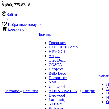
8 (800) 775-82-18
Войти
0
Избранные товары
0
Корзина
0
Бренды
Европласт
DECOR DIZAYN
HIWOOD
Artpole
Orac Decor
COSCA
Перфект
Bello Deco
Компан
Decomaster
NMС
Н
Ultrawood
А
Каталог
Новинки
ALPINE WALLS
Скидки
Н
Evrowood
Н
Laconistiq
О
NEEXY
Де-Багет