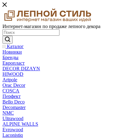
Интернет-магазин по продаже лепного декора
Каталог
Новинки
Бренды
Европласт
DECOR DIZAYN
HIWOOD
Artpole
Orac Decor
COSCA
Перфект
Bello Deco
Decomaster
NMС
Ultrawood
ALPINE WALLS
Evrowood
Laconistiq