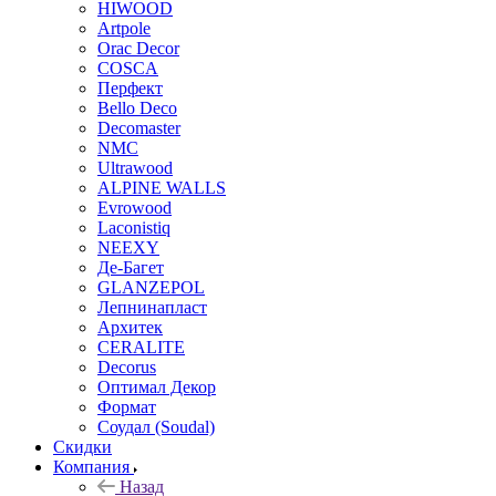
HIWOOD
Artpole
Orac Decor
COSCA
Перфект
Bello Deco
Decomaster
NMС
Ultrawood
ALPINE WALLS
Evrowood
Laconistiq
NEEXY
Де-Багет
GLANZEPOL
Лепнинапласт
Архитек
CERALITE
Decorus
Оптимал Декор
Формат
Соудал (Soudal)
Скидки
Компания
Назад