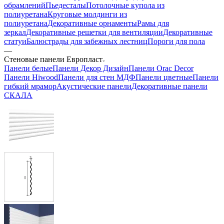
обрамлений
Пьедесталы
Потолочные купола из
полиуретана
Круговые молдинги из
полиуретана
Декоративные орнаменты
Рамы для
зеркал
Декоративные решетки для вентиляции
Декоративные
статуи
Балюстрады для забежных лестниц
Пороги для пола
—
Стеновые панели Европласт
Панели белые
Панели Декор Дизайн
Панели Orac Decor
Панели Hiwood
Панели для стен МДФ
Панели цветные
Панели
гибкий мрамор
Акустические панели
Декоративные панели
СКАЛА