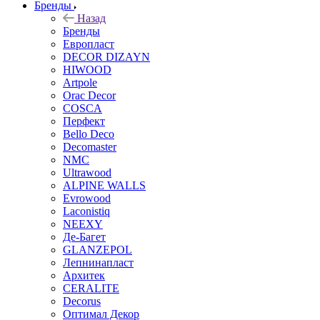
Бренды
Назад
Бренды
Европласт
DECOR DIZAYN
HIWOOD
Artpole
Orac Decor
COSCA
Перфект
Bello Deco
Decomaster
NMС
Ultrawood
ALPINE WALLS
Evrowood
Laconistiq
NEEXY
Де-Багет
GLANZEPOL
Лепнинапласт
Архитек
CERALITE
Decorus
Оптимал Декор