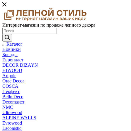
Интернет-магазин по продаже лепного декора
Каталог
Новинки
Бренды
Европласт
DECOR DIZAYN
HIWOOD
Artpole
Orac Decor
COSCA
Перфект
Bello Deco
Decomaster
NMС
Ultrawood
ALPINE WALLS
Evrowood
Laconistiq