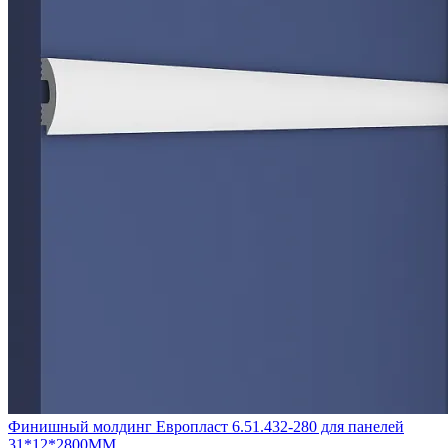
Финишный молдинг Европласт 6.51.432-280 для панелей
31*12*2800ММ