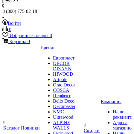
8 (800) 775-82-18
Войти
0
Избранные товары
0
Корзина
0
Бренды
Европласт
DECOR
DIZAYN
HIWOOD
Artpole
Orac Decor
COSCA
Перфект
Bello Deco
Компания
Decomaster
NMС
Наши
Ultrawood
реквизит
ALPINE
Адреса
Каталог
Новинки
WALLS
магазинов
Скидки
Evrowood
Наши