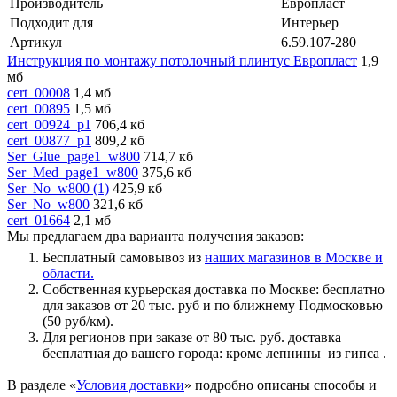
Производитель
Европласт
Подходит для
Интерьер
Артикул
6.59.107-280
Инструкция по монтажу потолочный плинтус Европласт
1,9
мб
cert_00008
1,4 мб
cert_00895
1,5 мб
cert_00924_p1
706,4 кб
cert_00877_p1
809,2 кб
Ser_Glue_page1_w800
714,7 кб
Ser_Med_page1_w800
375,6 кб
Ser_No_w800 (1)
425,9 кб
Ser_No_w800
321,6 кб
cert_01664
2,1 мб
Мы предлагаем два варианта получения заказов:
Бесплатный самовывоз из
наших магазинов в Москве и
области.
Собственная курьерская доставка по Москве: бесплатно
для заказов от 20 тыс. руб и по ближнему Подмосковью
(50 руб/км).
Для регионов при заказе от 80 тыс. руб. доставка
бесплатная до вашего города: кроме лепнины из гипса .
В разделе «
Условия доставки
» подробно описаны способы и