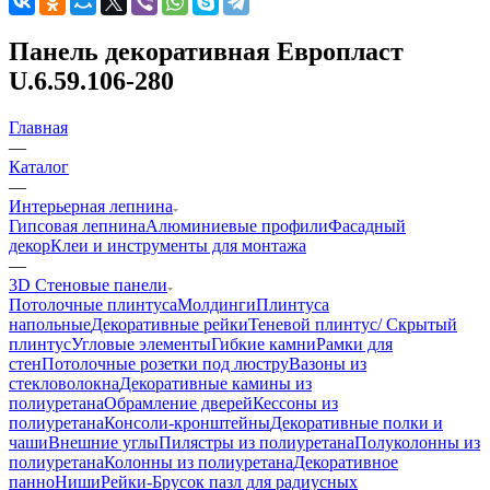
Панель декоративная Европласт
U.6.59.106-280
Главная
—
Каталог
—
Интерьерная лепнина
Гипсовая лепнина
Алюминиевые профили
Фасадный
декор
Клеи и инструменты для монтажа
—
3D Стеновые панели
Потолочные плинтуса
Молдинги
Плинтуса
напольные
Декоративные рейки
Теневой плинтус/ Скрытый
плинтус
Угловые элементы
Гибкие камни
Рамки для
стен
Потолочные розетки под люстру
Вазоны из
стекловолокна
Декоративные камины из
полиуретана
Обрамление дверей
Кессоны из
полиуретана
Консоли-кронштейны
Декоративные полки и
чаши
Внешние углы
Пилястры из полиуретана
Полуколонны из
полиуретана
Колонны из полиуретана
Декоративное
панно
Ниши
Рейки-Брусок пазл для радиусных