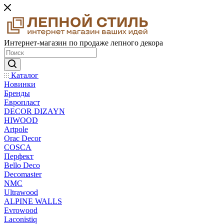
Интернет-магазин по продаже лепного декора
Каталог
Новинки
Бренды
Европласт
DECOR DIZAYN
HIWOOD
Artpole
Orac Decor
COSCA
Перфект
Bello Deco
Decomaster
NMС
Ultrawood
ALPINE WALLS
Evrowood
Laconistiq