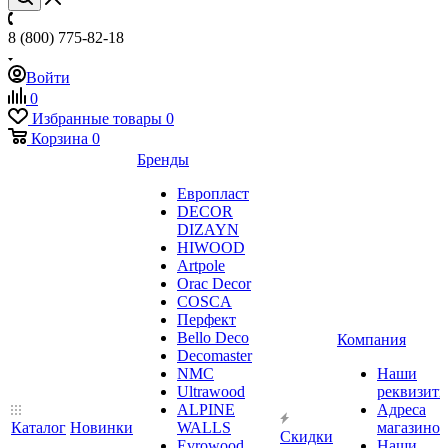
8 (800) 775-82-18
Войти
0
Избранные товары
0
Корзина
0
Бренды
Европласт
DECOR
DIZAYN
HIWOOD
Artpole
Orac Decor
COSCA
Перфект
Bello Deco
Компания
Decomaster
NMС
Наши
Ultrawood
реквизит
ALPINE
Адреса
Каталог
Новинки
WALLS
магазинов
Скидки
Evrowood
Наши