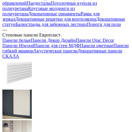
обрамлений
Пьедесталы
Потолочные купола из
полиуретана
Круговые молдинги из
полиуретана
Декоративные орнаменты
Рамы для
зеркал
Декоративные решетки для вентиляции
Декоративные
статуи
Балюстрады для забежных лестниц
Пороги для пола
—
Стеновые панели Европласт
Панели белые
Панели Декор Дизайн
Панели Orac Decor
Панели Hiwood
Панели для стен МДФ
Панели цветные
Панели
гибкий мрамор
Акустические панели
Декоративные панели
СКАЛА