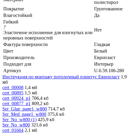
полистирол
Покрытие
Грунтованное
Влагостойкий
Да
Гибкий
?
Нет
Эластичное исполнение для изогнутых или
неровных поверхностей
Фактура поверхности
Гладкая
Цвет
Белый
Производитель
Европласт
Подходит для
Интерьер
Артикул
U.6.59.106-280
Инструкция по монтажу потолочный плинтус Европласт
1,9
мб
cert_00008
1,4 мб
cert_00895
1,5 мб
cert_00924_p1
706,4 кб
cert_00877_p1
809,2 кб
Ser_Glue_page1_w800
714,7 кб
Ser_Med_page1_w800
375,6 кб
Ser_No_w800 (1)
425,9 кб
Ser_No_w800
321,6 кб
cert_01664
2,1 мб