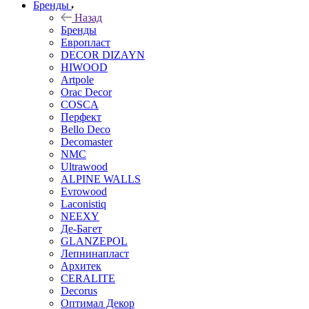
Бренды
Назад
Бренды
Европласт
DECOR DIZAYN
HIWOOD
Artpole
Orac Decor
COSCA
Перфект
Bello Deco
Decomaster
NMС
Ultrawood
ALPINE WALLS
Evrowood
Laconistiq
NEEXY
Де-Багет
GLANZEPOL
Лепнинапласт
Архитек
CERALITE
Decorus
Оптимал Декор