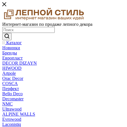
Интернет-магазин по продаже лепного декора
Каталог
Новинки
Бренды
Европласт
DECOR DIZAYN
HIWOOD
Artpole
Orac Decor
COSCA
Перфект
Bello Deco
Decomaster
NMС
Ultrawood
ALPINE WALLS
Evrowood
Laconistiq