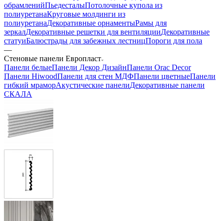
обрамлений
Пьедесталы
Потолочные купола из
полиуретана
Круговые молдинги из
полиуретана
Декоративные орнаменты
Рамы для
зеркал
Декоративные решетки для вентиляции
Декоративные
статуи
Балюстрады для забежных лестниц
Пороги для пола
—
Стеновые панели Европласт
Панели белые
Панели Декор Дизайн
Панели Orac Decor
Панели Hiwood
Панели для стен МДФ
Панели цветные
Панели
гибкий мрамор
Акустические панели
Декоративные панели
СКАЛА