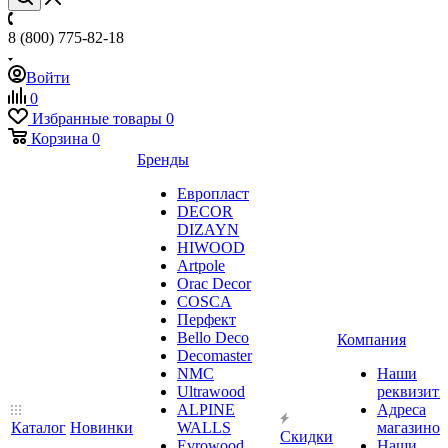
8 (800) 775-82-18
Войти
0
Избранные товары
0
Корзина
0
Бренды
Европласт
DECOR
DIZAYN
HIWOOD
Artpole
Orac Decor
COSCA
Перфект
Bello Deco
Компания
Decomaster
NMС
Наши
Ultrawood
реквизит
ALPINE
Адреса
Каталог
Новинки
WALLS
магазинов
Скидки
Evrowood
Наши