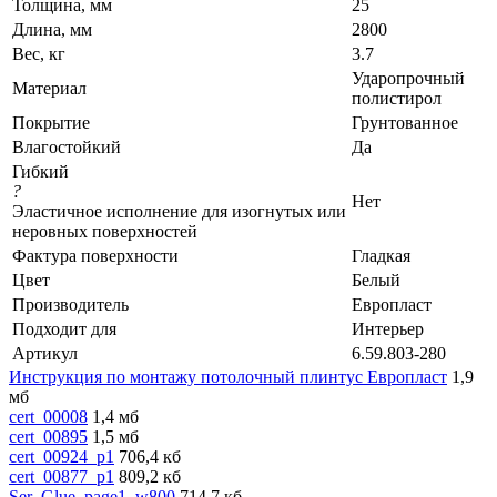
Толщина, мм
25
Длина, мм
2800
Вес, кг
3.7
Ударопрочный
Материал
полистирол
Покрытие
Грунтованное
Влагостойкий
Да
Гибкий
?
Нет
Эластичное исполнение для изогнутых или
неровных поверхностей
Фактура поверхности
Гладкая
Цвет
Белый
Производитель
Европласт
Подходит для
Интерьер
Артикул
6.59.803-280
Инструкция по монтажу потолочный плинтус Европласт
1,9
мб
cert_00008
1,4 мб
cert_00895
1,5 мб
cert_00924_p1
706,4 кб
cert_00877_p1
809,2 кб
Ser_Glue_page1_w800
714,7 кб