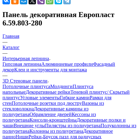
Панель декоративная Европласт
6.59.803-280
Главная
—
Каталог
—
Интерьерная лепнина
Гипсовая лепнина
Алюминиевые профили
Фасадный
декор
Клеи и инструменты для монтажа
—
3D Стеновые панели
Потолочные плинтуса
Молдинги
Плинтуса
напольные
Декоративные рейки
Теневой плинтус/ Скрытый
плинтус
Угловые элементы
Гибкие камни
Рамки для
стен
Потолочные розетки под люстру
Вазоны из
стекловолокна
Декоративные камины из
полиуретана
Обрамление дверей
Кессоны из
полиуретана
Консоли-кронштейны
Декоративные полки и
чаши
Внешние углы
Пилястры из полиуретана
Полуколонны из
полиуретана
Колонны из полиуретана
Декоративное
панно
Ниши
Рейки-Брусок пазл для радиусных