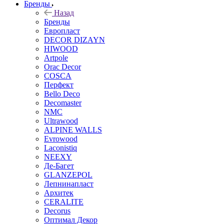
Бренды
Назад
Бренды
Европласт
DECOR DIZAYN
HIWOOD
Artpole
Orac Decor
COSCA
Перфект
Bello Deco
Decomaster
NMС
Ultrawood
ALPINE WALLS
Evrowood
Laconistiq
NEEXY
Де-Багет
GLANZEPOL
Лепнинапласт
Архитек
CERALITE
Decorus
Оптимал Декор