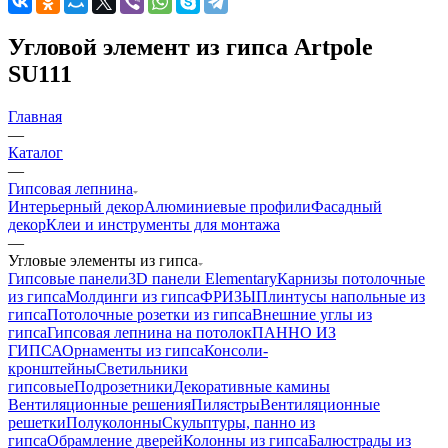
Угловой элемент из гипса Artpole
SU111
Главная
—
Каталог
—
Гипсовая лепнина
Интерьерный декор
Алюминиевые профили
Фасадный
декор
Клеи и инструменты для монтажа
—
Угловые элементы из гипса
Гипсовые панели
3D панели Elementary
Карнизы потолочные
из гипса
Молдинги из гипса
ФРИЗЫ
Плинтусы напольные из
гипса
Потолочные розетки из гипса
Внешние углы из
гипса
Гипсовая лепнина на потолок
ПАННО ИЗ
ГИПСА
Орнаменты из гипса
Консоли-
кронштейны
Светильники
гипсовые
Подрозетники
Декоративные камины
Вентиляционные решения
Пилястры
Вентиляционные
решетки
Полуколонны
Скульптуры, панно из
гипса
Обрамление дверей
Колонны из гипса
Балюстрады из