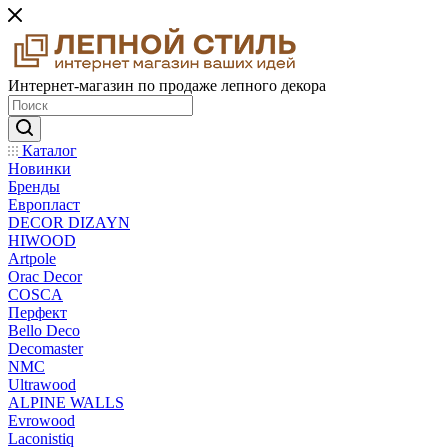
Интернет-магазин по продаже лепного декора
Каталог
Новинки
Бренды
Европласт
DECOR DIZAYN
HIWOOD
Artpole
Orac Decor
COSCA
Перфект
Bello Deco
Decomaster
NMС
Ultrawood
ALPINE WALLS
Evrowood
Laconistiq