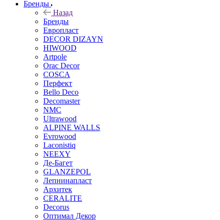
Бренды
Назад
Бренды
Европласт
DECOR DIZAYN
HIWOOD
Artpole
Orac Decor
COSCA
Перфект
Bello Deco
Decomaster
NMС
Ultrawood
ALPINE WALLS
Evrowood
Laconistiq
NEEXY
Де-Багет
GLANZEPOL
Лепнинапласт
Архитек
CERALITE
Decorus
Оптимал Декор