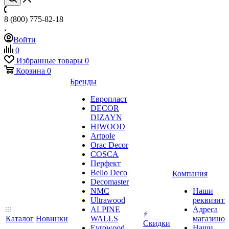
8 (800) 775-82-18
Войти
0
Избранные товары
0
Корзина
0
Бренды
Европласт
DECOR
DIZAYN
HIWOOD
Artpole
Orac Decor
COSCA
Перфект
Bello Deco
Компания
Decomaster
NMС
Наши
Ultrawood
реквизит
ALPINE
Адреса
Каталог
Новинки
WALLS
магазинов
Скидки
Evrowood
Наши