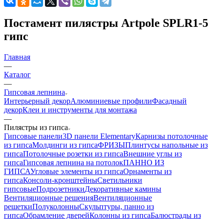
Постамент пилястры Artpole SPLR1-5
гипс
Главная
—
Каталог
—
Гипсовая лепнина
Интерьерный декор
Алюминиевые профили
Фасадный
декор
Клеи и инструменты для монтажа
—
Пилястры из гипса
Гипсовые панели
3D панели Elementary
Карнизы потолочные
из гипса
Молдинги из гипса
ФРИЗЫ
Плинтусы напольные из
гипса
Потолочные розетки из гипса
Внешние углы из
гипса
Гипсовая лепнина на потолок
ПАННО ИЗ
ГИПСА
Угловые элементы из гипса
Орнаменты из
гипса
Консоли-кронштейны
Светильники
гипсовые
Подрозетники
Декоративные камины
Вентиляционные решения
Вентиляционные
решетки
Полуколонны
Скульптуры, панно из
гипса
Обрамление дверей
Колонны из гипса
Балюстрады из