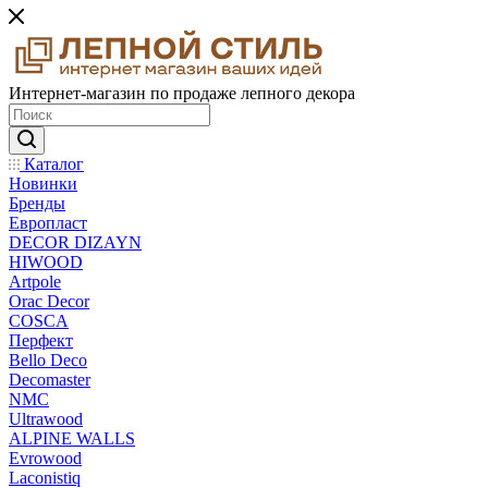
Интернет-магазин по продаже лепного декора
Каталог
Новинки
Бренды
Европласт
DECOR DIZAYN
HIWOOD
Artpole
Orac Decor
COSCA
Перфект
Bello Deco
Decomaster
NMС
Ultrawood
ALPINE WALLS
Evrowood
Laconistiq