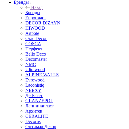
Бренды
Назад
Бренды
Европласт
DECOR DIZAYN
HIWOOD
Artpole
Orac Decor
COSCA
Перфект
Bello Deco
Decomaster
NMС
Ultrawood
ALPINE WALLS
Evrowood
Laconistiq
NEEXY
Де-Багет
GLANZEPOL
Лепнинапласт
Архитек
CERALITE
Decorus
Оптимал Декор