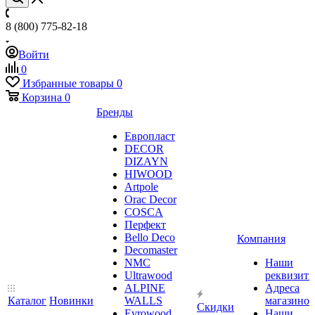
8 (800) 775-82-18
Войти
0
Избранные товары
0
Корзина
0
Бренды
Европласт
DECOR
DIZAYN
HIWOOD
Artpole
Orac Decor
COSCA
Перфект
Bello Deco
Компания
Decomaster
NMС
Наши
Ultrawood
реквизит
ALPINE
Адреса
Каталог
Новинки
WALLS
магазинов
Скидки
Evrowood
Наши