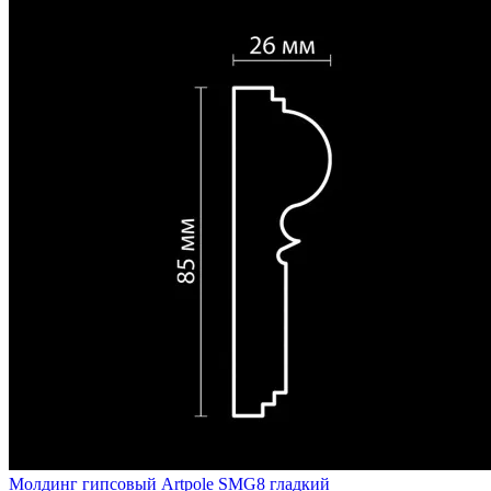
Молдинг гипсовый Artpole SMG8 гладкий