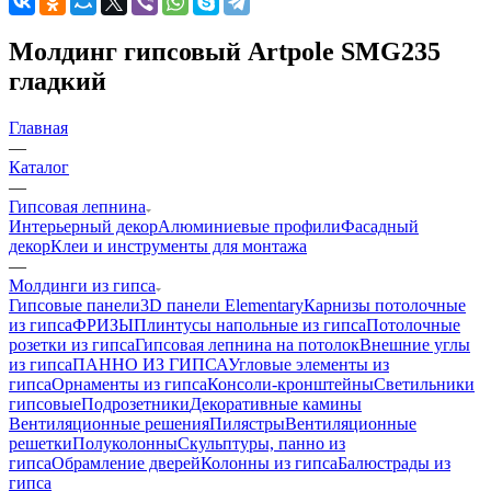
Молдинг гипсовый Artpole SMG235
гладкий
Главная
—
Каталог
—
Гипсовая лепнина
Интерьерный декор
Алюминиевые профили
Фасадный
декор
Клеи и инструменты для монтажа
—
Молдинги из гипса
Гипсовые панели
3D панели Elementary
Карнизы потолочные
из гипса
ФРИЗЫ
Плинтусы напольные из гипса
Потолочные
розетки из гипса
Гипсовая лепнина на потолок
Внешние углы
из гипса
ПАННО ИЗ ГИПСА
Угловые элементы из
гипса
Орнаменты из гипса
Консоли-кронштейны
Светильники
гипсовые
Подрозетники
Декоративные камины
Вентиляционные решения
Пилястры
Вентиляционные
решетки
Полуколонны
Скульптуры, панно из
гипса
Обрамление дверей
Колонны из гипса
Балюстрады из
гипса