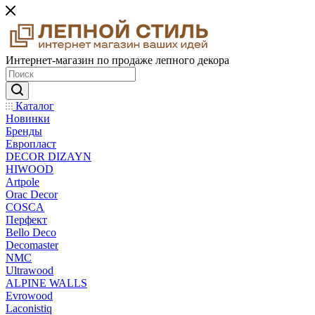
Интернет-магазин по продаже лепного декора
Каталог
Новинки
Бренды
Европласт
DECOR DIZAYN
HIWOOD
Artpole
Orac Decor
COSCA
Перфект
Bello Deco
Decomaster
NMС
Ultrawood
ALPINE WALLS
Evrowood
Laconistiq