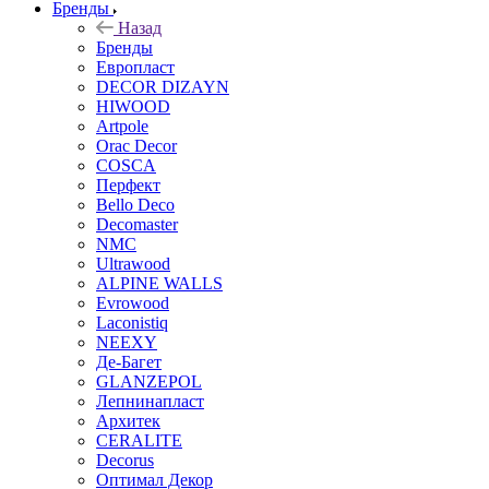
Бренды
Назад
Бренды
Европласт
DECOR DIZAYN
HIWOOD
Artpole
Orac Decor
COSCA
Перфект
Bello Deco
Decomaster
NMС
Ultrawood
ALPINE WALLS
Evrowood
Laconistiq
NEEXY
Де-Багет
GLANZEPOL
Лепнинапласт
Архитек
CERALITE
Decorus
Оптимал Декор