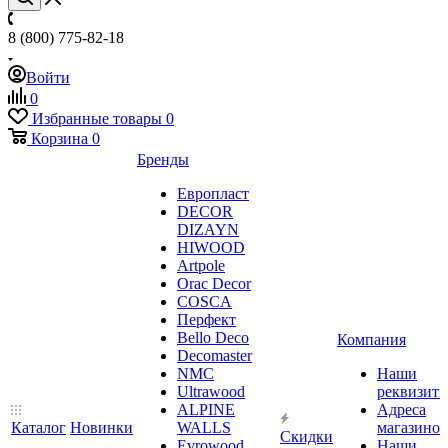
8 (800) 775-82-18
Войти
0
Избранные товары
0
Корзина
0
Бренды
Европласт
DECOR
DIZAYN
HIWOOD
Artpole
Orac Decor
COSCA
Перфект
Bello Deco
Компания
Decomaster
NMС
Наши
Ultrawood
реквизит
ALPINE
Адреса
Каталог
Новинки
WALLS
магазинов
Скидки
Evrowood
Наши