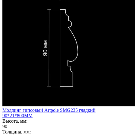
Молдинг гипсовый Artpole SMG235 гладкий
90*21*800ММ
Высота, мм:
90
Толщина, мм: