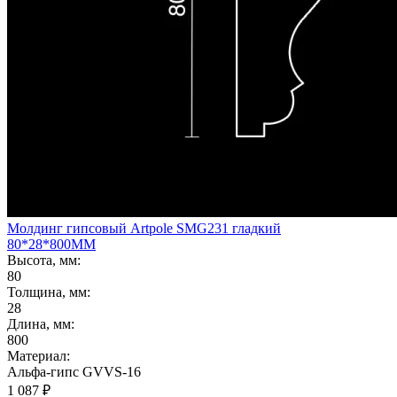
Молдинг гипсовый Artpole SMG231 гладкий
80*28*800ММ
Высота, мм:
80
Толщина, мм:
28
Длина, мм:
800
Материал:
Альфа-гипс GVVS-16
1 087
₽