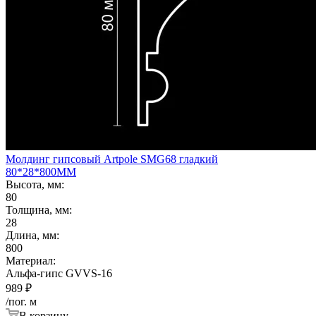
Молдинг гипсовый Artpole SMG68 гладкий
80*28*800ММ
Высота, мм:
80
Толщина, мм:
28
Длина, мм:
800
Материал:
Альфа-гипс GVVS-16
989
₽
/пог. м
В корзину