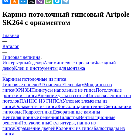
Карниз потолочный гипсовый Artpole
SK264 с орнаментом
Главная
—
Каталог
—
Гипсовая лепнина
Интерьерный декор
Алюминиевые профили
Фасадный
декор
Клеи и инструменты для монтажа
—
Карнизы потолочные из гипса
Гипсовые панели
3D панели Elementary
Молдинги из
гипса
ФРИЗЫ
Плинтусы напольные из гипса
Потолочные
розетки из гипса
Внешние углы из гипса
Гипсовая лепнина на
потолок
ПАННО ИЗ ГИПСА
Угловые элементы из
гипса
Орнаменты из гипса
Консоли-кронштейны
Светильники
гипсовые
Подрозетники
Декоративные камины
Вентиляционные решения
Пилястры
Вентиляционные
решетки
Полуколонны
Скульптуры, панно из
гипса
Обрамление дверей
Колонны из гипса
Балюстрады из
гипса