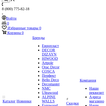
8 (800) 775-82-18
Войти
0
Избранные товары
0
Корзина
0
Бренды
Европласт
DECOR
DIZAYN
HIWOOD
Artpole
Orac Decor
COSCA
Перфект
Bello Deco
Компания
Decomaster
NMС
Наши
Ultrawood
реквизит
ALPINE
Адреса
Каталог
Новинки
WALLS
магазинов
Скидки
Evrowood
Наши