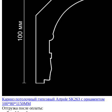
Карниз потолочный гипсовый Artpole SK263 с орнаментом
100*80*1150ММ
Отгрузка после оплаты: