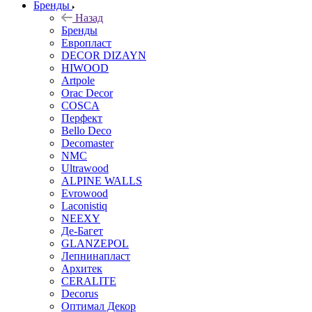
Бренды
Назад
Бренды
Европласт
DECOR DIZAYN
HIWOOD
Artpole
Orac Decor
COSCA
Перфект
Bello Deco
Decomaster
NMС
Ultrawood
ALPINE WALLS
Evrowood
Laconistiq
NEEXY
Де-Багет
GLANZEPOL
Лепнинапласт
Архитек
CERALITE
Decorus
Оптимал Декор