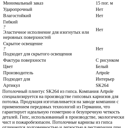
Минимальный заказ
15 пог. м
Ударопрочный
Нет
Влагостойкий
Нет
Гибкий
?
Нет
Эластичное исполнение для изогнутых или
неровных поверхностей
Скрытое освещение
?
Нет
Подходит для скрытого освещения
Фактура поверхности
С рисунком
Цвет
Белый
Производитель
Artpole
Подходит для
Интерьер
Артикул
SK264
Потолочный плинтус SK264 из гипса. Компания Artpole
специализируется на производстве гипсовых карнизов для
потолка. Продукция изготавливается на заводе компании с
применением передовых технологий из Германии, что
гарантирует идеальную геометрию и безупречную четкость
деталей. Гипс, использованный в производстве, экологически
чист и пожаробезопасен. Потолочные карнизы из гипса
отличаются долговечностью и легкостью в реставрации при