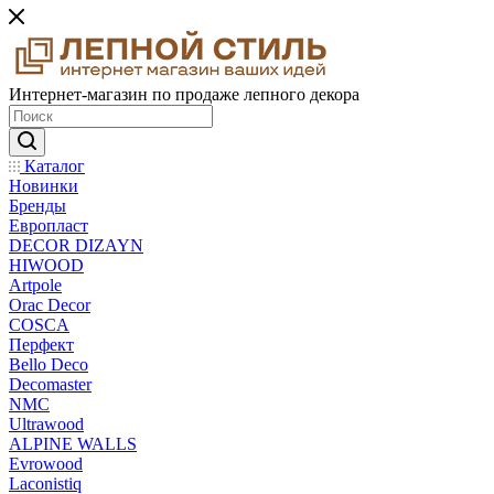
Интернет-магазин по продаже лепного декора
Каталог
Новинки
Бренды
Европласт
DECOR DIZAYN
HIWOOD
Artpole
Orac Decor
COSCA
Перфект
Bello Deco
Decomaster
NMС
Ultrawood
ALPINE WALLS
Evrowood
Laconistiq