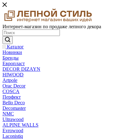
Интернет-магазин по продаже лепного декора
Каталог
Новинки
Бренды
Европласт
DECOR DIZAYN
HIWOOD
Artpole
Orac Decor
COSCA
Перфект
Bello Deco
Decomaster
NMС
Ultrawood
ALPINE WALLS
Evrowood
Laconistiq