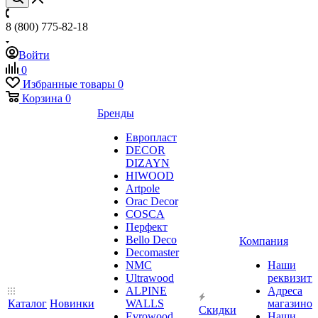
8 (800) 775-82-18
Войти
0
Избранные товары
0
Корзина
0
Бренды
Европласт
DECOR
DIZAYN
HIWOOD
Artpole
Orac Decor
COSCA
Перфект
Bello Deco
Компания
Decomaster
NMС
Наши
Ultrawood
реквизит
ALPINE
Адреса
Каталог
Новинки
WALLS
магазинов
Скидки
Evrowood
Наши