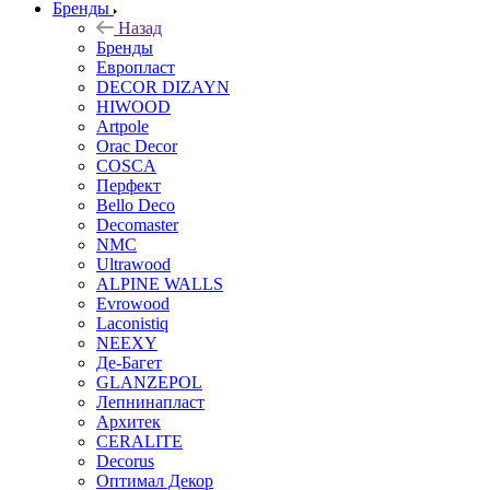
Бренды
Назад
Бренды
Европласт
DECOR DIZAYN
HIWOOD
Artpole
Orac Decor
COSCA
Перфект
Bello Deco
Decomaster
NMС
Ultrawood
ALPINE WALLS
Evrowood
Laconistiq
NEEXY
Де-Багет
GLANZEPOL
Лепнинапласт
Архитек
CERALITE
Decorus
Оптимал Декор