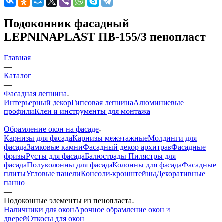
Подоконник фасадный
LEPNINAPLAST ПВ-155/3 пенопласт
Главная
—
Каталог
—
Фасадная лепнина
Интерьерный декор
Гипсовая лепнина
Алюминиевые
профили
Клеи и инструменты для монтажа
—
Обрамление окон на фасаде
Карнизы для фасада
Карнизы межэтажные
Молдинги для
фасада
Замковые камни
Фасадный декор архитрав
Фасадные
фризы
Русты для фасада
Балюстрады
Пилястры для
фасада
Полуколонны для фасада
Колонны для фасада
Фасадные
плиты
Угловые панели
Консоли-кронштейны
Декоративные
панно
—
Подоконные элементы из пенопласта
Наличники для окон
Арочное обрамление окон и
дверей
Откосы для окон