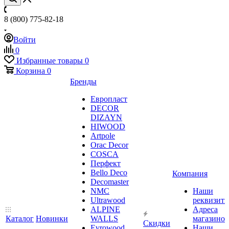
8 (800) 775-82-18
Войти
0
Избранные товары
0
Корзина
0
Бренды
Европласт
DECOR
DIZAYN
HIWOOD
Artpole
Orac Decor
COSCA
Перфект
Bello Deco
Компания
Decomaster
NMС
Наши
Ultrawood
реквизит
ALPINE
Адреса
Каталог
Новинки
WALLS
магазинов
Скидки
Evrowood
Наши