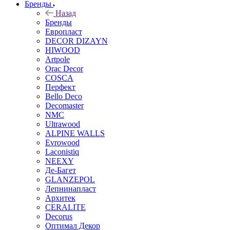
Бренды
Назад
Бренды
Европласт
DECOR DIZAYN
HIWOOD
Artpole
Orac Decor
COSCA
Перфект
Bello Deco
Decomaster
NMС
Ultrawood
ALPINE WALLS
Evrowood
Laconistiq
NEEXY
Де-Багет
GLANZEPOL
Лепнинапласт
Архитек
CERALITE
Decorus
Оптимал Декор