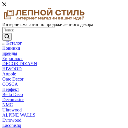
Интернет-магазин по продаже лепного декора
Каталог
Новинки
Бренды
Европласт
DECOR DIZAYN
HIWOOD
Artpole
Orac Decor
COSCA
Перфект
Bello Deco
Decomaster
NMС
Ultrawood
ALPINE WALLS
Evrowood
Laconistiq