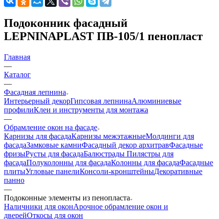
Подоконник фасадный
LEPNINAPLAST ПВ-105/1 пенопласт
Главная
—
Каталог
—
Фасадная лепнина
Интерьерный декор
Гипсовая лепнина
Алюминиевые
профили
Клеи и инструменты для монтажа
—
Обрамление окон на фасаде
Карнизы для фасада
Карнизы межэтажные
Молдинги для
фасада
Замковые камни
Фасадный декор архитрав
Фасадные
фризы
Русты для фасада
Балюстрады
Пилястры для
фасада
Полуколонны для фасада
Колонны для фасада
Фасадные
плиты
Угловые панели
Консоли-кронштейны
Декоративные
панно
—
Подоконные элементы из пенопласта
Наличники для окон
Арочное обрамление окон и
дверей
Откосы для окон