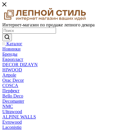
Интернет-магазин по продаже лепного декора
Каталог
Новинки
Бренды
Европласт
DECOR DIZAYN
HIWOOD
Artpole
Orac Decor
COSCA
Перфект
Bello Deco
Decomaster
NMС
Ultrawood
ALPINE WALLS
Evrowood
Laconistiq