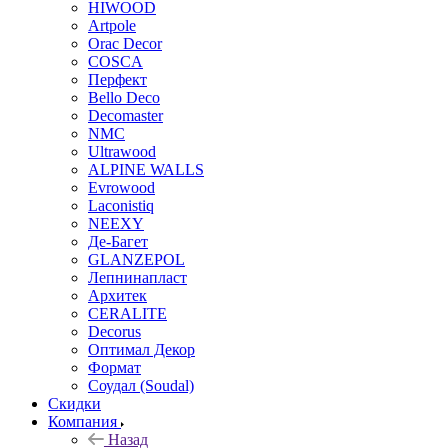
HIWOOD
Artpole
Orac Decor
COSCA
Перфект
Bello Deco
Decomaster
NMС
Ultrawood
ALPINE WALLS
Evrowood
Laconistiq
NEEXY
Де-Багет
GLANZEPOL
Лепнинапласт
Архитек
CERALITE
Decorus
Оптимал Декор
Формат
Соудал (Soudal)
Скидки
Компания
Назад