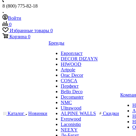
8 (800) 775-82-18
Войти
0
Избранные товары
0
Корзина
0
Бренды
Европласт
DECOR DIZAYN
HIWOOD
Artpole
Orac Decor
COSCA
Перфект
Bello Deco
Компан
Decomaster
NMС
Н
Ultrawood
А
Каталог
Новинки
ALPINE WALLS
Скидки
Н
Evrowood
Н
Laconistiq
О
NEEXY
Де-Багет