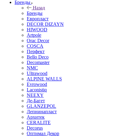
Бренды
Назад
Бренды
Европласт
DECOR DIZAYN
HIWOOD
Artpole
Orac Decor
COSCA
Перфект
Bello Deco
Decomaster
NMС
Ultrawood
ALPINE WALLS
Evrowood
Laconistiq
NEEXY
Де-Багет
GLANZEPOL
Лепнинапласт
Архитек
CERALITE
Decorus
Оптимал Декор