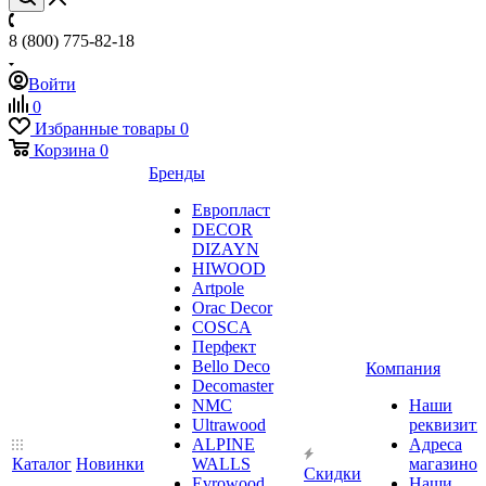
8 (800) 775-82-18
Войти
0
Избранные товары
0
Корзина
0
Бренды
Европласт
DECOR
DIZAYN
HIWOOD
Artpole
Orac Decor
COSCA
Перфект
Bello Deco
Компания
Decomaster
NMС
Наши
Ultrawood
реквизит
ALPINE
Адреса
Каталог
Новинки
WALLS
магазинов
Скидки
Evrowood
Наши