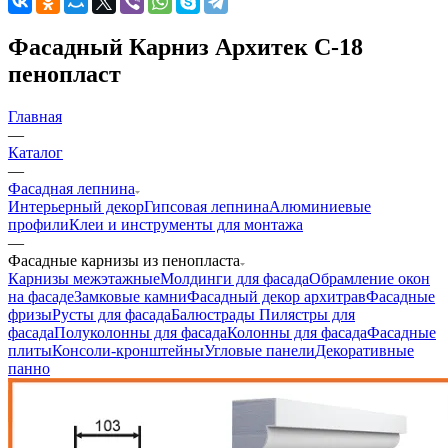
Фасадный Карниз Архитек C-18
пенопласт
Главная
—
Каталог
—
Фасадная лепнина
Интерьерный декор
Гипсовая лепнина
Алюминиевые
профили
Клеи и инструменты для монтажа
—
Фасадные карнизы из пенопласта
Карнизы межэтажные
Молдинги для фасада
Обрамление окон
на фасаде
Замковые камни
Фасадный декор архитрав
Фасадные
фризы
Русты для фасада
Балюстрады
Пилястры для
фасада
Полуколонны для фасада
Колонны для фасада
Фасадные
плиты
Консоли-кронштейны
Угловые панели
Декоративные
панно