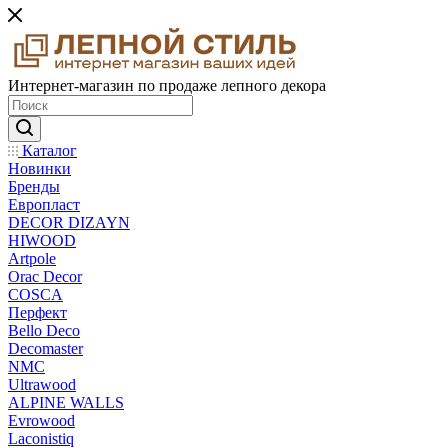
Интернет-магазин по продаже лепного декора
Каталог
Новинки
Бренды
Европласт
DECOR DIZAYN
HIWOOD
Artpole
Orac Decor
COSCA
Перфект
Bello Deco
Decomaster
NMС
Ultrawood
ALPINE WALLS
Evrowood
Laconistiq