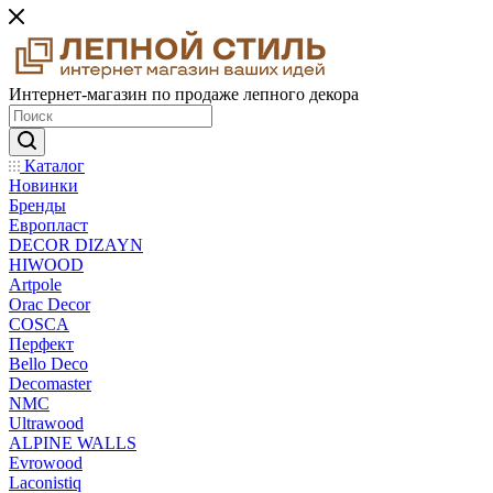
Интернет-магазин по продаже лепного декора
Каталог
Новинки
Бренды
Европласт
DECOR DIZAYN
HIWOOD
Artpole
Orac Decor
COSCA
Перфект
Bello Deco
Decomaster
NMС
Ultrawood
ALPINE WALLS
Evrowood
Laconistiq