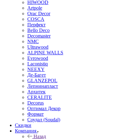
HIWOOD
Artpole
Orac Decor
COSCA
Перфект
Bello Deco
Decomaster
NMС
Ultrawood
ALPINE WALLS
Evrowood
Laconistiq
NEEXY
Де-Багет
GLANZEPOL
Лепнинапласт
Архитек
CERALITE
Decorus
Оптимал Декор
Формат
Соудал (Soudal)
Скидки
Компания
Назад