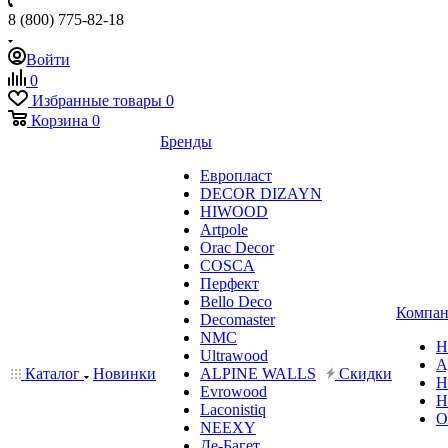
8 (800) 775-82-18
Войти
0
Избранные товары
0
Корзина
0
Бренды
Европласт
DECOR DIZAYN
HIWOOD
Artpole
Orac Decor
COSCA
Перфект
Bello Deco
Компан
Decomaster
NMС
Н
Ultrawood
А
Каталог
Новинки
ALPINE WALLS
Скидки
Н
Evrowood
Н
Laconistiq
О
NEEXY
Де-Багет