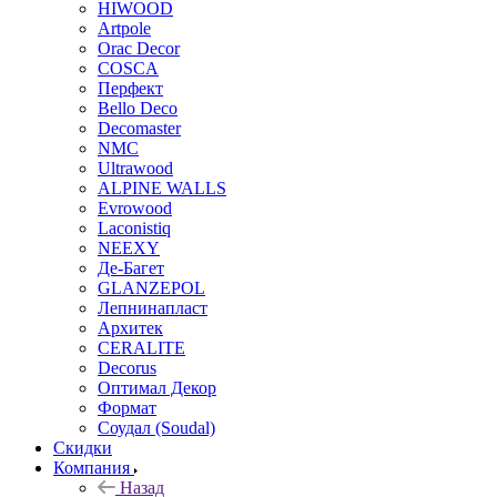
HIWOOD
Artpole
Orac Decor
COSCA
Перфект
Bello Deco
Decomaster
NMС
Ultrawood
ALPINE WALLS
Evrowood
Laconistiq
NEEXY
Де-Багет
GLANZEPOL
Лепнинапласт
Архитек
CERALITE
Decorus
Оптимал Декор
Формат
Соудал (Soudal)
Скидки
Компания
Назад