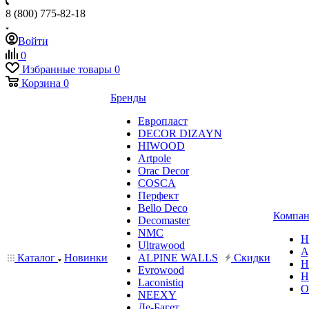
8 (800) 775-82-18
Войти
0
Избранные товары
0
Корзина
0
Бренды
Европласт
DECOR DIZAYN
HIWOOD
Artpole
Orac Decor
COSCA
Перфект
Bello Deco
Компан
Decomaster
NMС
Н
Ultrawood
А
Каталог
Новинки
ALPINE WALLS
Скидки
Н
Evrowood
Н
Laconistiq
О
NEEXY
Де-Багет