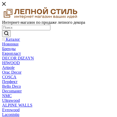
Интернет-магазин по продаже лепного декора
Каталог
Новинки
Бренды
Европласт
DECOR DIZAYN
HIWOOD
Artpole
Orac Decor
COSCA
Перфект
Bello Deco
Decomaster
NMС
Ultrawood
ALPINE WALLS
Evrowood
Laconistiq