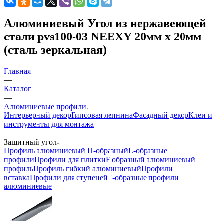
Алюминиевый Угол из нержавеющей
стали pvs100-03 NEEXY 20мм х 20мм
(сталь зеркальная)
Главная
—
Каталог
—
Алюминиевые профили
Интерьерный декор
Гипсовая лепнина
Фасадный декор
Клеи и
инструменты для монтажа
—
Защитный угол
Профиль алюминиевый П-образный
L-образные
профили
Профили для плитки
F образный алюминиевый
профиль
Профиль гибкий алюминиевый
Профили
вставка
Профили для ступеней
Т-образные профили
алюминиевые