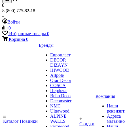
8 (800) 775-82-18
Войти
0
Избранные товары
0
Корзина
0
Бренды
Европласт
DECOR
DIZAYN
HIWOOD
Artpole
Orac Decor
COSCA
Перфект
Bello Deco
Компания
Decomaster
NMС
Наши
Ultrawood
реквизит
ALPINE
Адреса
Каталог
Новинки
WALLS
магазинов
Скидки
Evrowood
Наши