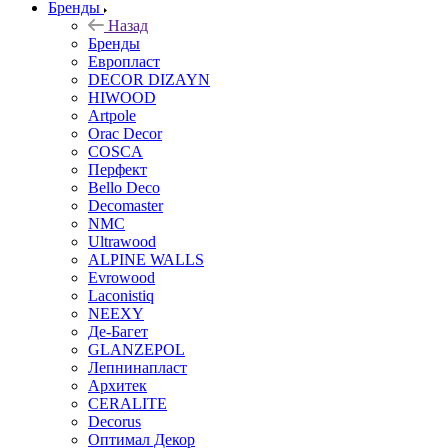
Бренды
Назад
Бренды
Европласт
DECOR DIZAYN
HIWOOD
Artpole
Orac Decor
COSCA
Перфект
Bello Deco
Decomaster
NMС
Ultrawood
ALPINE WALLS
Evrowood
Laconistiq
NEEXY
Де-Багет
GLANZEPOL
Лепнинапласт
Архитек
CERALITE
Decorus
Оптимал Декор