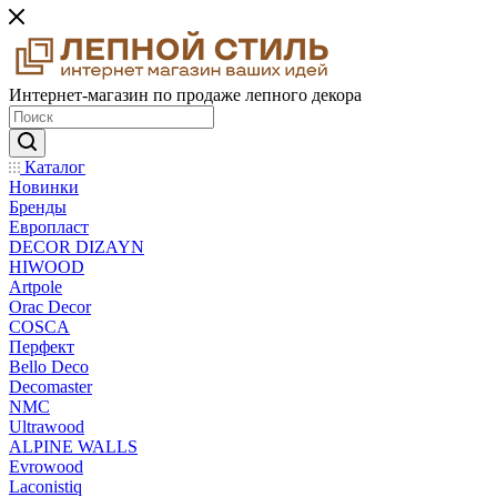
Интернет-магазин по продаже лепного декора
Каталог
Новинки
Бренды
Европласт
DECOR DIZAYN
HIWOOD
Artpole
Orac Decor
COSCA
Перфект
Bello Deco
Decomaster
NMС
Ultrawood
ALPINE WALLS
Evrowood
Laconistiq