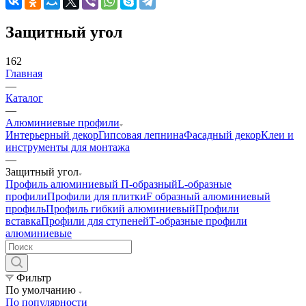
Защитный угол
162
Главная
—
Каталог
—
Алюминиевые профили
Интерьерный декор
Гипсовая лепнина
Фасадный декор
Клеи и
инструменты для монтажа
—
Защитный угол
Профиль алюминиевый П-образный
L-образные
профили
Профили для плитки
F образный алюминиевый
профиль
Профиль гибкий алюминиевый
Профили
вставка
Профили для ступеней
Т-образные профили
алюминиевые
Фильтр
По умолчанию
По популярности