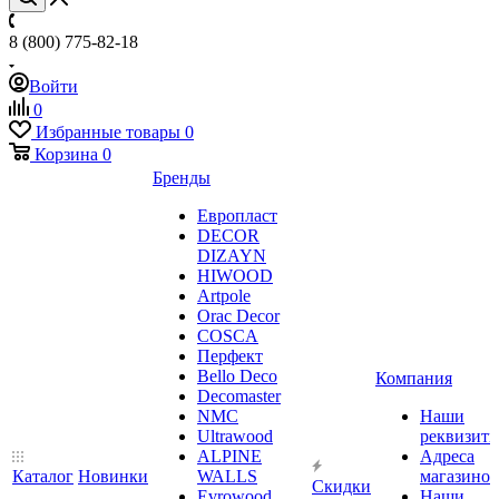
8 (800) 775-82-18
Войти
0
Избранные товары
0
Корзина
0
Бренды
Европласт
DECOR
DIZAYN
HIWOOD
Artpole
Orac Decor
COSCA
Перфект
Bello Deco
Компания
Decomaster
NMС
Наши
Ultrawood
реквизит
ALPINE
Адреса
Каталог
Новинки
WALLS
магазинов
Скидки
Evrowood
Наши