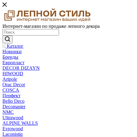
Интернет-магазин по продаже лепного декора
Каталог
Новинки
Бренды
Европласт
DECOR DIZAYN
HIWOOD
Artpole
Orac Decor
COSCA
Перфект
Bello Deco
Decomaster
NMС
Ultrawood
ALPINE WALLS
Evrowood
Laconistiq