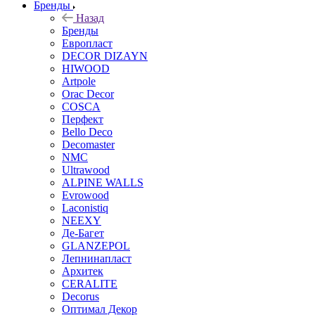
Бренды
Назад
Бренды
Европласт
DECOR DIZAYN
HIWOOD
Artpole
Orac Decor
COSCA
Перфект
Bello Deco
Decomaster
NMС
Ultrawood
ALPINE WALLS
Evrowood
Laconistiq
NEEXY
Де-Багет
GLANZEPOL
Лепнинапласт
Архитек
CERALITE
Decorus
Оптимал Декор