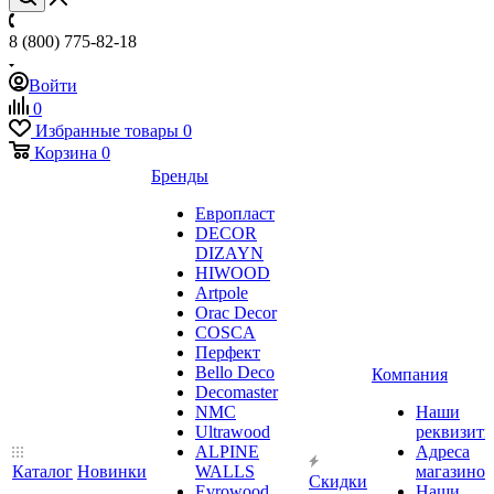
8 (800) 775-82-18
Войти
0
Избранные товары
0
Корзина
0
Бренды
Европласт
DECOR
DIZAYN
HIWOOD
Artpole
Orac Decor
COSCA
Перфект
Bello Deco
Компания
Decomaster
NMС
Наши
Ultrawood
реквизит
ALPINE
Адреса
Каталог
Новинки
WALLS
магазинов
Скидки
Evrowood
Наши