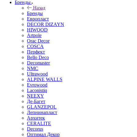
Бренды
Назад
Бренды
Европласт
DECOR DIZAYN
HIWOOD
Artpole
Orac Decor
COSCA
Перфект
Bello Deco
Decomaster
NMС
Ultrawood
ALPINE WALLS
Evrowood
Laconistiq
NEEXY
Де-Багет
GLANZEPOL
Лепнинапласт
Архитек
CERALITE
Decorus
Оптимал Декор