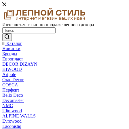
Интернет-магазин по продаже лепного декора
Каталог
Новинки
Бренды
Европласт
DECOR DIZAYN
HIWOOD
Artpole
Orac Decor
COSCA
Перфект
Bello Deco
Decomaster
NMС
Ultrawood
ALPINE WALLS
Evrowood
Laconistiq