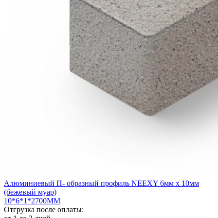
Алюминиевый П- образный профиль NEEXY 6мм х 10мм
(бежевый муар)
10*6*1*2700ММ
Отгрузка после оплаты: