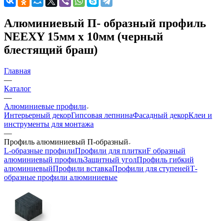
Алюминиевый П- образный профиль
NEEXY 15мм х 10мм (черный
блестящий браш)
Главная
—
Каталог
—
Алюминиевые профили
Интерьерный декор
Гипсовая лепнина
Фасадный декор
Клеи и
инструменты для монтажа
—
Профиль алюминиевый П-образный
L-образные профили
Профили для плитки
F образный
алюминиевый профиль
Защитный угол
Профиль гибкий
алюминиевый
Профили вставка
Профили для ступеней
Т-
образные профили алюминиевые