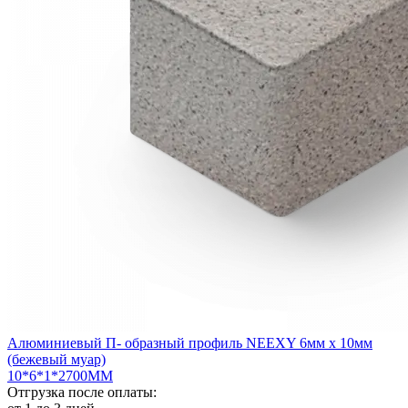
Алюминиевый П- образный профиль NEEXY 6мм х 10мм
(бежевый муар)
10*6*1*2700ММ
Отгрузка после оплаты: