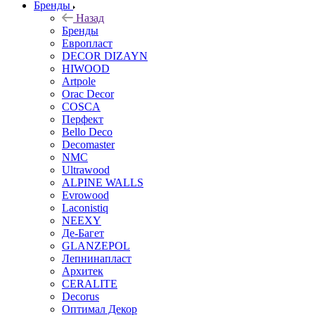
Бренды
Назад
Бренды
Европласт
DECOR DIZAYN
HIWOOD
Artpole
Orac Decor
COSCA
Перфект
Bello Deco
Decomaster
NMС
Ultrawood
ALPINE WALLS
Evrowood
Laconistiq
NEEXY
Де-Багет
GLANZEPOL
Лепнинапласт
Архитек
CERALITE
Decorus
Оптимал Декор