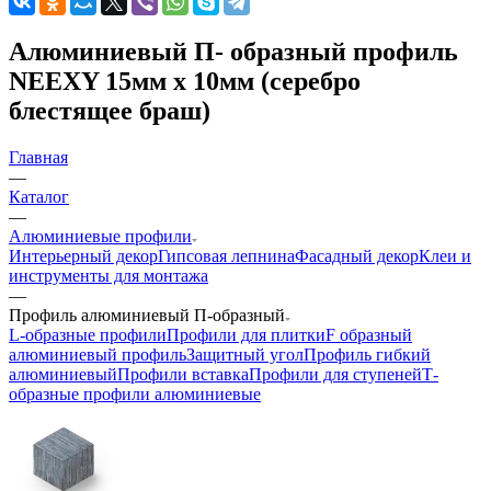
Алюминиевый П- образный профиль
NEEXY 15мм х 10мм (серебро
блестящее браш)
Главная
—
Каталог
—
Алюминиевые профили
Интерьерный декор
Гипсовая лепнина
Фасадный декор
Клеи и
инструменты для монтажа
—
Профиль алюминиевый П-образный
L-образные профили
Профили для плитки
F образный
алюминиевый профиль
Защитный угол
Профиль гибкий
алюминиевый
Профили вставка
Профили для ступеней
Т-
образные профили алюминиевые