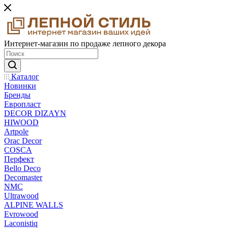
Интернет-магазин по продаже лепного декора
Каталог
Новинки
Бренды
Европласт
DECOR DIZAYN
HIWOOD
Artpole
Orac Decor
COSCA
Перфект
Bello Deco
Decomaster
NMС
Ultrawood
ALPINE WALLS
Evrowood
Laconistiq