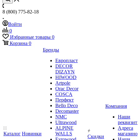
8 (800) 775-82-18
Войти
0
Избранные товары
0
Корзина
0
Бренды
Европласт
DECOR
DIZAYN
HIWOOD
Artpole
Orac Decor
COSCA
Перфект
Bello Deco
Компания
Decomaster
NMС
Наши
Ultrawood
реквизит
ALPINE
Адреса
Каталог
Новинки
WALLS
магазинов
Скидки
Evrowood
Наши