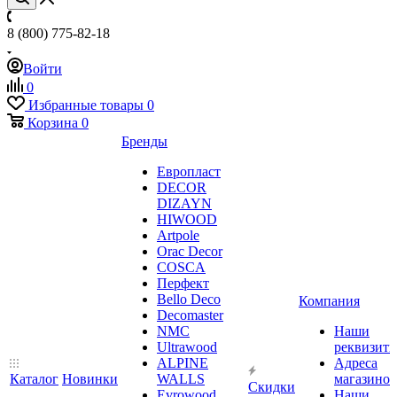
8 (800) 775-82-18
Войти
0
Избранные товары
0
Корзина
0
Бренды
Европласт
DECOR
DIZAYN
HIWOOD
Artpole
Orac Decor
COSCA
Перфект
Bello Deco
Компания
Decomaster
NMС
Наши
Ultrawood
реквизит
ALPINE
Адреса
Каталог
Новинки
WALLS
магазинов
Скидки
Evrowood
Наши