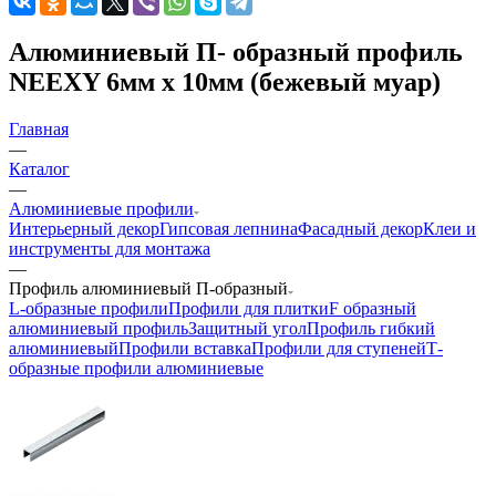
Алюминиевый П- образный профиль
NEEXY 6мм х 10мм (бежевый муар)
Главная
—
Каталог
—
Алюминиевые профили
Интерьерный декор
Гипсовая лепнина
Фасадный декор
Клеи и
инструменты для монтажа
—
Профиль алюминиевый П-образный
L-образные профили
Профили для плитки
F образный
алюминиевый профиль
Защитный угол
Профиль гибкий
алюминиевый
Профили вставка
Профили для ступеней
Т-
образные профили алюминиевые