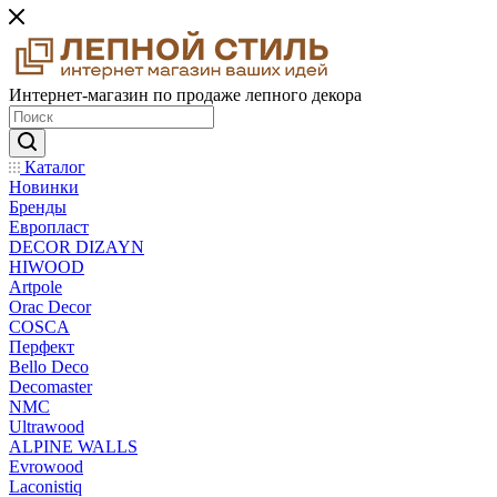
Интернет-магазин по продаже лепного декора
Каталог
Новинки
Бренды
Европласт
DECOR DIZAYN
HIWOOD
Artpole
Orac Decor
COSCA
Перфект
Bello Deco
Decomaster
NMС
Ultrawood
ALPINE WALLS
Evrowood
Laconistiq