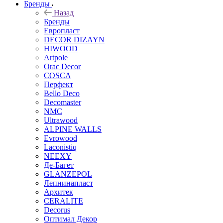
Бренды
Назад
Бренды
Европласт
DECOR DIZAYN
HIWOOD
Artpole
Orac Decor
COSCA
Перфект
Bello Deco
Decomaster
NMС
Ultrawood
ALPINE WALLS
Evrowood
Laconistiq
NEEXY
Де-Багет
GLANZEPOL
Лепнинапласт
Архитек
CERALITE
Decorus
Оптимал Декор