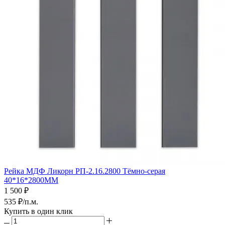
Рейка МДФ Ликорн РП-2.16.2800 Тёмно-серая
40*16*2800ММ
1 500
₽
535
₽
/п.м.
Купить в один клик