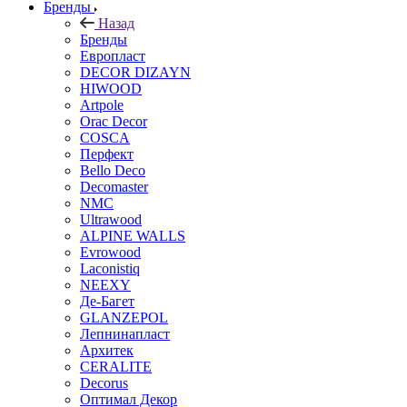
Бренды
Назад
Бренды
Европласт
DECOR DIZAYN
HIWOOD
Artpole
Orac Decor
COSCA
Перфект
Bello Deco
Decomaster
NMС
Ultrawood
ALPINE WALLS
Evrowood
Laconistiq
NEEXY
Де-Багет
GLANZEPOL
Лепнинапласт
Архитек
CERALITE
Decorus
Оптимал Декор