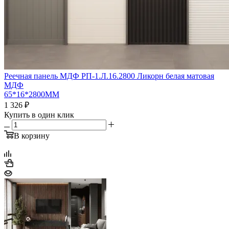
Реечная панель МДФ РП-1.Л.16.2800 Ликорн белая матовая
МДФ
65*16*2800ММ
1 326
₽
Купить в один клик
В корзину