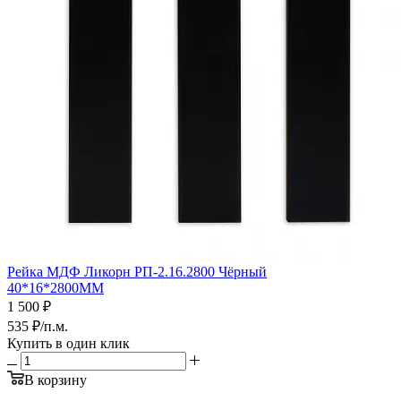
Рейка МДФ Ликорн РП-2.16.2800 Чёрный
40*16*2800ММ
1 500
₽
535
₽
/п.м.
Купить в один клик
В корзину