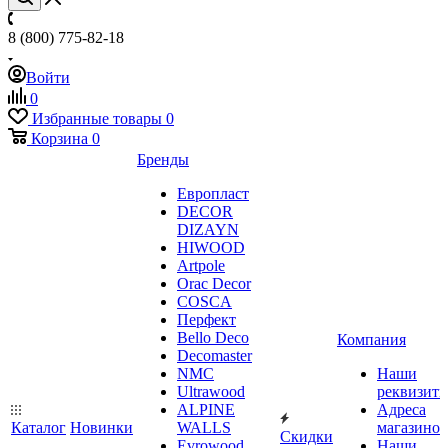
8 (800) 775-82-18
Войти
0
Избранные товары
0
Корзина
0
Бренды
Европласт
DECOR
DIZAYN
HIWOOD
Artpole
Orac Decor
COSCA
Перфект
Bello Deco
Компания
Decomaster
NMС
Наши
Ultrawood
реквизит
ALPINE
Адреса
Каталог
Новинки
WALLS
магазинов
Скидки
Evrowood
Наши