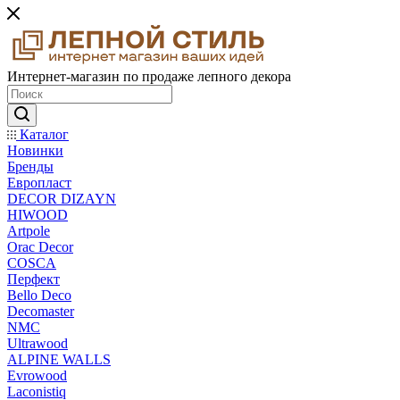
Интернет-магазин по продаже лепного декора
Каталог
Новинки
Бренды
Европласт
DECOR DIZAYN
HIWOOD
Artpole
Orac Decor
COSCA
Перфект
Bello Deco
Decomaster
NMС
Ultrawood
ALPINE WALLS
Evrowood
Laconistiq