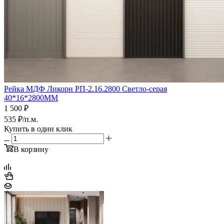
Рейка МДФ Ликорн РП-2.16.2800 Светло-серая
40*16*2800ММ
1 500
₽
535
₽
/п.м.
Купить в один клик
В корзину