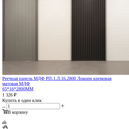
Реечная панель МДФ РП-1.Л.16.2800 Ликорн кремовая
матовая МДФ
65*16*2800ММ
1 326
₽
Купить в один клик
В корзину