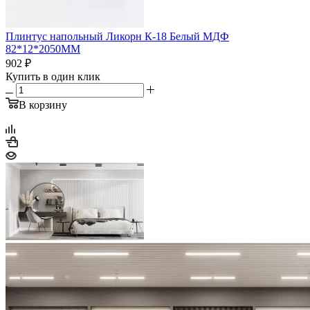
Плинтус напольный Ликорн К-18 Белый МДФ
82*12*2050ММ
902
₽
Купить в один клик
В корзину