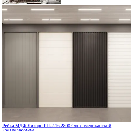
Рейка МДФ Ликорн РП-2.16.2800 Орех американский
40*16*2800ММ