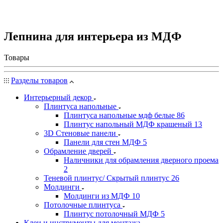
Лепнина для интерьера из МДФ
Товары
Разделы товаров
Интерьерный декор
Плинтуса напольные
Плинтуса напольные мдф белые
86
Плинтус напольный МДФ крашеный
13
3D Стеновые панели
Панели для стен МДФ
5
Обрамление дверей
Наличники для обрамления дверного проема
2
Теневой плинтус/ Скрытый плинтус
26
Молдинги
Молдинги из МДФ
10
Потолочные плинтуса
Плинтус потолочный МДФ
5
Клеи и инструменты для монтажа