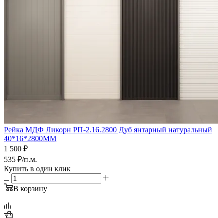
Рейка МДФ Ликорн РП-2.16.2800 Дуб янтарный натуральный
40*16*2800ММ
1 500
₽
535
₽
/п.м.
Купить в один клик
В корзину