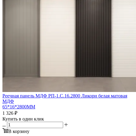
Реечная панель МДФ РП-1.С.16.2800 Ликорн белая матовая
МДФ
65*16*2800ММ
1 326
₽
Купить в один клик
В корзину