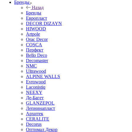
Бренды
Назад
Бренды
Европласт
DECOR DIZAYN
HIWOOD
Artpole
Orac Decor
COSCA
Перфект
Bello Deco
Decomaster
NMС
Ultrawood
ALPINE WALLS
Evrowood
Laconistiq
NEEXY
Де-Багет
GLANZEPOL
Лепнинапласт
Архитек
CERALITE
Decorus
Оптимал Декор