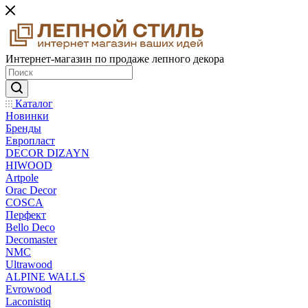
Интернет-магазин по продаже лепного декора
Каталог
Новинки
Бренды
Европласт
DECOR DIZAYN
HIWOOD
Artpole
Orac Decor
COSCA
Перфект
Bello Deco
Decomaster
NMС
Ultrawood
ALPINE WALLS
Evrowood
Laconistiq