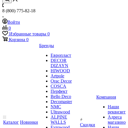
8 (800) 775-82-18
Войти
0
Избранные товары
0
Корзина
0
Бренды
Европласт
DECOR
DIZAYN
HIWOOD
Artpole
Orac Decor
COSCA
Перфект
Bello Deco
Компания
Decomaster
NMС
Наши
Ultrawood
реквизит
ALPINE
Адреса
Каталог
Новинки
WALLS
магазинов
Скидки
Evrowood
Наши