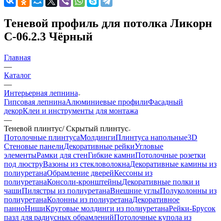
Теневой профиль для потолка Ликорн
С-06.2.3 Чёрный
Главная
—
Каталог
—
Интерьерная лепнина
Гипсовая лепнина
Алюминиевые профили
Фасадный
декор
Клеи и инструменты для монтажа
—
Теневой плинтус/ Скрытый плинтус
Потолочные плинтуса
Молдинги
Плинтуса напольные
3D
Стеновые панели
Декоративные рейки
Угловые
элементы
Рамки для стен
Гибкие камни
Потолочные розетки
под люстру
Вазоны из стекловолокна
Декоративные камины из
полиуретана
Обрамление дверей
Кессоны из
полиуретана
Консоли-кронштейны
Декоративные полки и
чаши
Пилястры из полиуретана
Внешние углы
Полуколонны из
полиуретана
Колонны из полиуретана
Декоративное
панно
Ниши
Круговые молдинги из полиуретана
Рейки-Брусок
пазл для радиусных обрамлений
Потолочные купола из