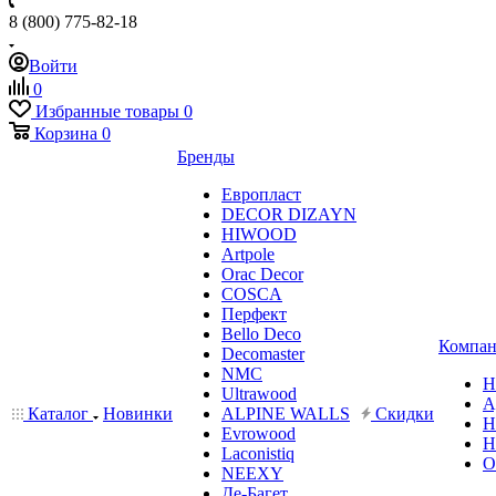
8 (800) 775-82-18
Войти
0
Избранные товары
0
Корзина
0
Бренды
Европласт
DECOR DIZAYN
HIWOOD
Artpole
Orac Decor
COSCA
Перфект
Bello Deco
Компан
Decomaster
NMС
Н
Ultrawood
А
Каталог
Новинки
ALPINE WALLS
Скидки
Н
Evrowood
Н
Laconistiq
О
NEEXY
Де-Багет