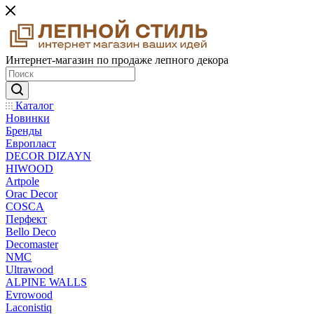
Интернет-магазин по продаже лепного декора
Каталог
Новинки
Бренды
Европласт
DECOR DIZAYN
HIWOOD
Artpole
Orac Decor
COSCA
Перфект
Bello Deco
Decomaster
NMС
Ultrawood
ALPINE WALLS
Evrowood
Laconistiq