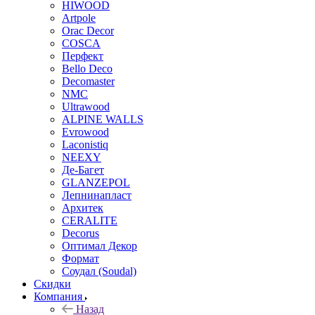
HIWOOD
Artpole
Orac Decor
COSCA
Перфект
Bello Deco
Decomaster
NMС
Ultrawood
ALPINE WALLS
Evrowood
Laconistiq
NEEXY
Де-Багет
GLANZEPOL
Лепнинапласт
Архитек
CERALITE
Decorus
Оптимал Декор
Формат
Соудал (Soudal)
Скидки
Компания
Назад