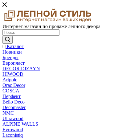
Интернет-магазин по продаже лепного декора
Каталог
Новинки
Бренды
Европласт
DECOR DIZAYN
HIWOOD
Artpole
Orac Decor
COSCA
Перфект
Bello Deco
Decomaster
NMС
Ultrawood
ALPINE WALLS
Evrowood
Laconistiq