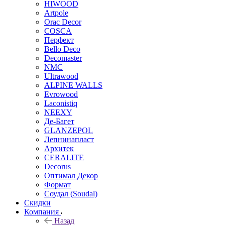
HIWOOD
Artpole
Orac Decor
COSCA
Перфект
Bello Deco
Decomaster
NMС
Ultrawood
ALPINE WALLS
Evrowood
Laconistiq
NEEXY
Де-Багет
GLANZEPOL
Лепнинапласт
Архитек
CERALITE
Decorus
Оптимал Декор
Формат
Соудал (Soudal)
Скидки
Компания
Назад