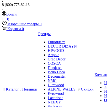
8 (800) 775-82-18
Войти
0
Избранные товары
0
Корзина
0
Бренды
Европласт
DECOR DIZAYN
HIWOOD
Artpole
Orac Decor
COSCA
Перфект
Bello Deco
Компан
Decomaster
NMС
Н
Ultrawood
А
Каталог
Новинки
ALPINE WALLS
Скидки
Н
Evrowood
Н
Laconistiq
О
NEEXY
Де-Багет