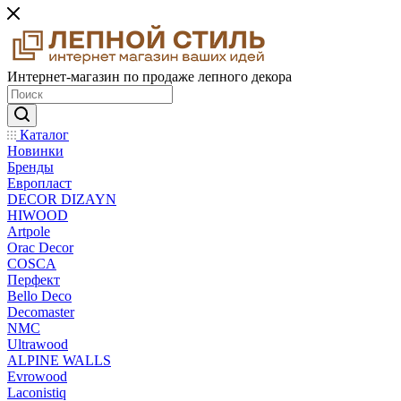
Интернет-магазин по продаже лепного декора
Каталог
Новинки
Бренды
Европласт
DECOR DIZAYN
HIWOOD
Artpole
Orac Decor
COSCA
Перфект
Bello Deco
Decomaster
NMС
Ultrawood
ALPINE WALLS
Evrowood
Laconistiq