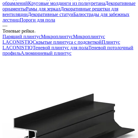
обрамлений
Круговые молдинги из полиуретана
Декоративные
орнаменты
Рамы для зеркал
Декоративные решетки для
вентиляции
Декоративные статуи
Балюстрады для забежных
лестниц
Пороги для пола
—
Теневые рейки
Парящий плинтус
Микроплинтус
Микроплинтус
LACONISTIQ
Скрытые плинтуса с подсветкой
Плинтус
LACONISTIQ
Теневой плинтус для пола
Теневой потолочный
профиль
Алюминиевый плинтус