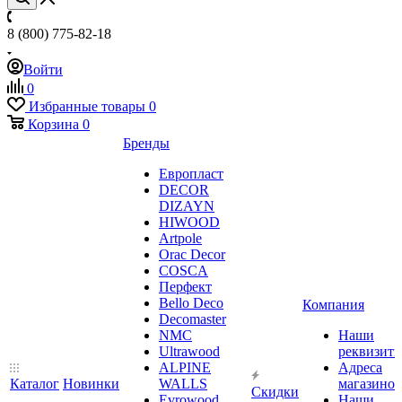
8 (800) 775-82-18
Войти
0
Избранные товары
0
Корзина
0
Бренды
Европласт
DECOR
DIZAYN
HIWOOD
Artpole
Orac Decor
COSCA
Перфект
Bello Deco
Компания
Decomaster
NMС
Наши
Ultrawood
реквизит
ALPINE
Адреса
Каталог
Новинки
WALLS
магазинов
Скидки
Evrowood
Наши