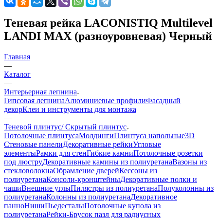
Теневая рейка LACONISTIQ Multilevel
LANDI MAX (разноуровневая) Черный
Главная
—
Каталог
—
Интерьерная лепнина
Гипсовая лепнина
Алюминиевые профили
Фасадный
декор
Клеи и инструменты для монтажа
—
Теневой плинтус/ Скрытый плинтус
Потолочные плинтуса
Молдинги
Плинтуса напольные
3D
Стеновые панели
Декоративные рейки
Угловые
элементы
Рамки для стен
Гибкие камни
Потолочные розетки
под люстру
Декоративные камины из полиуретана
Вазоны из
стекловолокна
Обрамление дверей
Кессоны из
полиуретана
Консоли-кронштейны
Декоративные полки и
чаши
Внешние углы
Пилястры из полиуретана
Полуколонны из
полиуретана
Колонны из полиуретана
Декоративное
панно
Ниши
Пьедесталы
Потолочные купола из
полиуретана
Рейки-Брусок пазл для радиусных