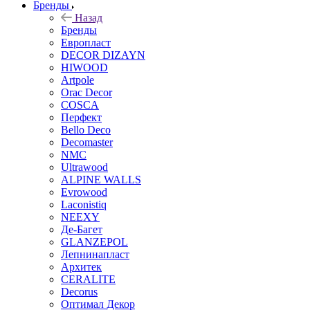
Бренды
Назад
Бренды
Европласт
DECOR DIZAYN
HIWOOD
Artpole
Orac Decor
COSCA
Перфект
Bello Deco
Decomaster
NMС
Ultrawood
ALPINE WALLS
Evrowood
Laconistiq
NEEXY
Де-Багет
GLANZEPOL
Лепнинапласт
Архитек
CERALITE
Decorus
Оптимал Декор