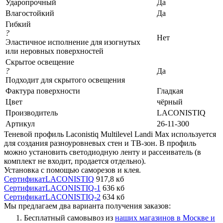
Ударопрочный
Да
Влагостойкий
Да
Гибкий
?
Нет
Эластичное исполнение для изогнутых
или неровных поверхностей
Скрытое освещение
?
Да
Подходит для скрытого освещения
Фактура поверхности
Гладкая
Цвет
чёрный
Производитель
LACONISTIQ
Артикул
26-11-300
Теневой профиль Laconistiq Multilevel Landi Max используется
для создания разноуровневых стен и ТВ-зон. В профиль
можно установить светодиодную ленту и рассеиватель (в
комплект не входит, продается отдельно).
Установка с помощью саморезов и клея.
СертификатLACONISTIQ
917,8 кб
СертификатLACONISTIQ-1
636 кб
СертификатLACONISTIQ-2
634 кб
Мы предлагаем два варианта получения заказов:
Бесплатный самовывоз из
наших магазинов в Москве и