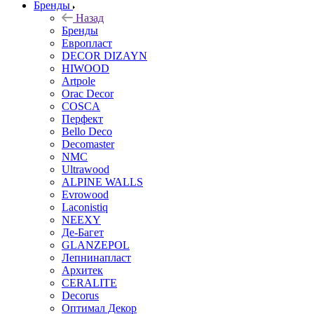
Бренды
Назад
Бренды
Европласт
DECOR DIZAYN
HIWOOD
Artpole
Orac Decor
COSCA
Перфект
Bello Deco
Decomaster
NMС
Ultrawood
ALPINE WALLS
Evrowood
Laconistiq
NEEXY
Де-Багет
GLANZEPOL
Лепнинапласт
Архитек
CERALITE
Decorus
Оптимал Декор