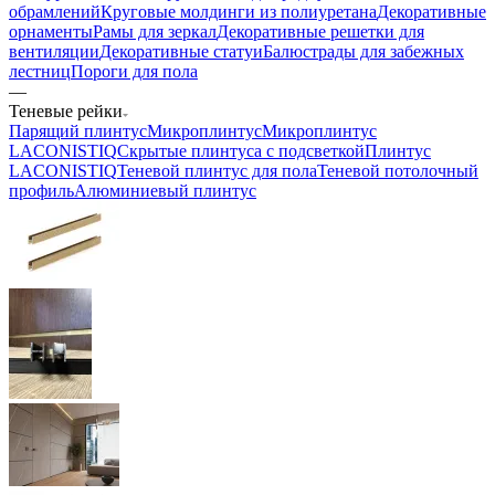
обрамлений
Круговые молдинги из полиуретана
Декоративные
орнаменты
Рамы для зеркал
Декоративные решетки для
вентиляции
Декоративные статуи
Балюстрады для забежных
лестниц
Пороги для пола
—
Теневые рейки
Парящий плинтус
Микроплинтус
Микроплинтус
LACONISTIQ
Скрытые плинтуса с подсветкой
Плинтус
LACONISTIQ
Теневой плинтус для пола
Теневой потолочный
профиль
Алюминиевый плинтус