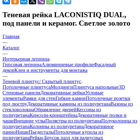
Теневая рейка LACONISTIQ DUAL,
под панели и керамог. Светлое золото
Главная
—
Каталог
—
Интерьерная лепнина
Гипсовая лепнина
Алюминиевые профили
Фасадный
декор
Клеи и инструменты для монтажа
—
Теневой плинтус/ Скрытый плинтус
Потолочные плинтуса
Молдинги
Плинтуса напольные
3D
Стеновые панели
Декоративные рейки
Угловые
элементы
Рамки для стен
Гибкие камни
Потолочные розетки
под люстру
Декоративные камины из полиуретана
Вазоны из
стекловолокна
Обрамление дверей
Кессоны из
полиуретана
Консоли-кронштейны
Декоративные полки и
чаши
Внешние углы
Пилястры из полиуретана
Полуколонны из
полиуретана
Колонны из полиуретана
Декоративное
панно
Ниши
Пьедесталы
Потолочные купола из
полиуретана
Рейки-Брусок пазл для радиусных