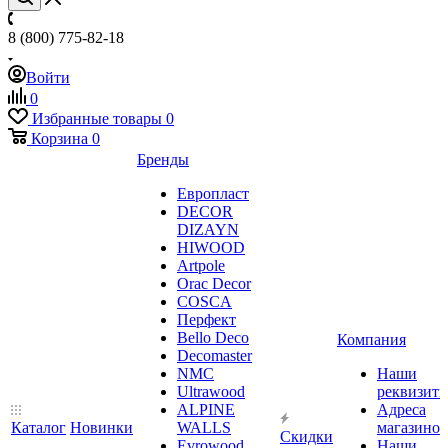
8 (800) 775-82-18
Войти
0
Избранные товары
0
Корзина
0
Бренды
Европласт
DECOR
DIZAYN
HIWOOD
Artpole
Orac Decor
COSCA
Перфект
Bello Deco
Компания
Decomaster
NMС
Наши
Ultrawood
реквизит
ALPINE
Адреса
Каталог
Новинки
WALLS
магазинов
Скидки
Evrowood
Наши