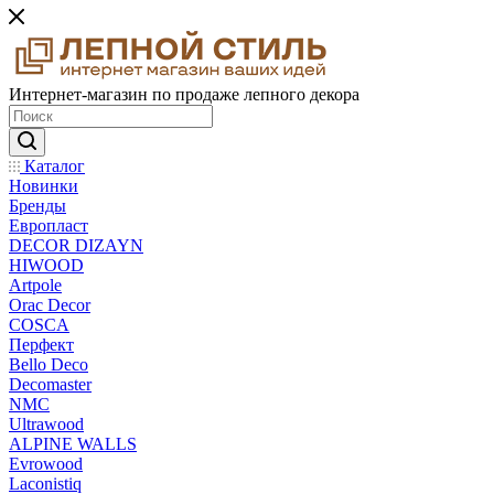
Интернет-магазин по продаже лепного декора
Каталог
Новинки
Бренды
Европласт
DECOR DIZAYN
HIWOOD
Artpole
Orac Decor
COSCA
Перфект
Bello Deco
Decomaster
NMС
Ultrawood
ALPINE WALLS
Evrowood
Laconistiq