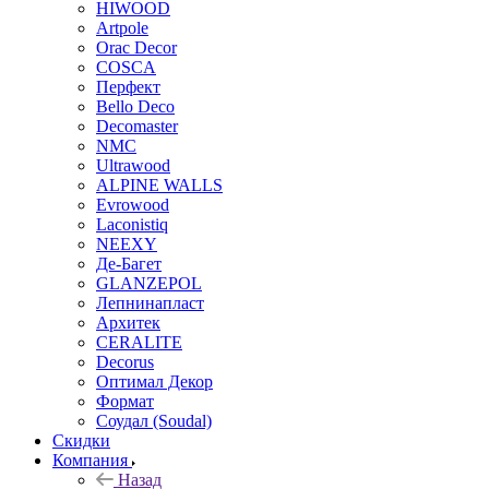
HIWOOD
Artpole
Orac Decor
COSCA
Перфект
Bello Deco
Decomaster
NMС
Ultrawood
ALPINE WALLS
Evrowood
Laconistiq
NEEXY
Де-Багет
GLANZEPOL
Лепнинапласт
Архитек
CERALITE
Decorus
Оптимал Декор
Формат
Соудал (Soudal)
Скидки
Компания
Назад