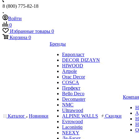
8 (800) 775-82-18
Войти
0
Избранные товары
0
Корзина
0
Бренды
Европласт
DECOR DIZAYN
HIWOOD
Artpole
Orac Decor
COSCA
Перфект
Bello Deco
Компан
Decomaster
NMС
Н
Ultrawood
А
Каталог
Новинки
ALPINE WALLS
Скидки
Н
Evrowood
Н
Laconistiq
О
NEEXY
Де-Багет