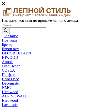
Интернет-магазин по продаже лепного декора
Каталог
Новинки
Бренды
Европласт
DECOR DIZAYN
HIWOOD
Artpole
Orac Decor
COSCA
Перфект
Bello Deco
Decomaster
NMС
Ultrawood
ALPINE WALLS
Evrowood
Laconistiq