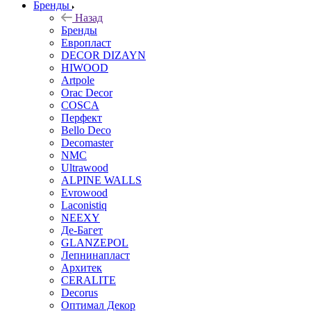
Бренды
Назад
Бренды
Европласт
DECOR DIZAYN
HIWOOD
Artpole
Orac Decor
COSCA
Перфект
Bello Deco
Decomaster
NMС
Ultrawood
ALPINE WALLS
Evrowood
Laconistiq
NEEXY
Де-Багет
GLANZEPOL
Лепнинапласт
Архитек
CERALITE
Decorus
Оптимал Декор