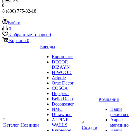
8 (800) 775-82-18
Войти
0
Избранные товары
0
Корзина
0
Бренды
Европласт
DECOR
DIZAYN
HIWOOD
Artpole
Orac Decor
COSCA
Перфект
Bello Deco
Компания
Decomaster
NMС
Наши
Ultrawood
реквизит
ALPINE
Адреса
Каталог
Новинки
WALLS
магазинов
Скидки
Evrowood
Наши