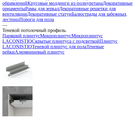
обрамлений
Круговые молдинги из полиуретана
Декоративные
орнаменты
Рамы для зеркал
Декоративные решетки для
вентиляции
Декоративные статуи
Балюстрады для забежных
лестниц
Пороги для пола
—
Теневой потолочный профиль
Парящий плинтус
Микроплинтус
Микроплинтус
LACONISTIQ
Скрытые плинтуса с подсветкой
Плинтус
LACONISTIQ
Теневой плинтус для пола
Теневые
рейки
Алюминиевый плинтус