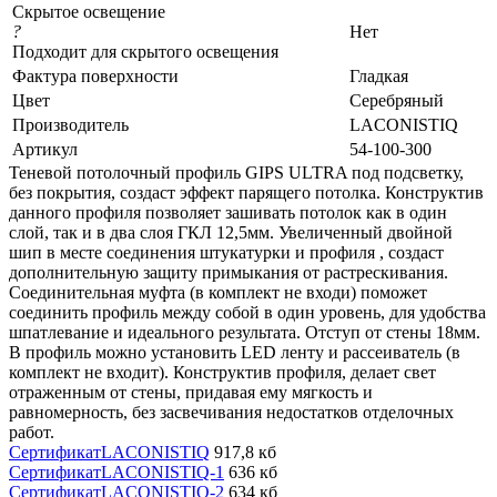
Скрытое освещение
?
Нет
Подходит для скрытого освещения
Фактура поверхности
Гладкая
Цвет
Серебряный
Производитель
LACONISTIQ
Артикул
54-100-300
Теневой потолочный профиль GIPS ULTRA под подсветку,
без покрытия, создаст эффект парящего потолка. Конструктив
данного профиля позволяет зашивать потолок как в один
слой, так и в два слоя ГКЛ 12,5мм. Увеличенный двойной
шип в месте соединения штукатурки и профиля , создаст
дополнительную защиту примыкания от растрескивания.
Соединительная муфта (в комплект не входи) поможет
соединить профиль между собой в один уровень, для удобства
шпатлевание и идеального результата. Отступ от стены 18мм.
В профиль можно установить LED ленту и рассеиватель (в
комплект не входит). Конструктив профиля, делает свет
отраженным от стены, придавая ему мягкость и
равномерность, без засвечивания недостатков отделочных
работ.
СертификатLACONISTIQ
917,8 кб
СертификатLACONISTIQ-1
636 кб
СертификатLACONISTIQ-2
634 кб