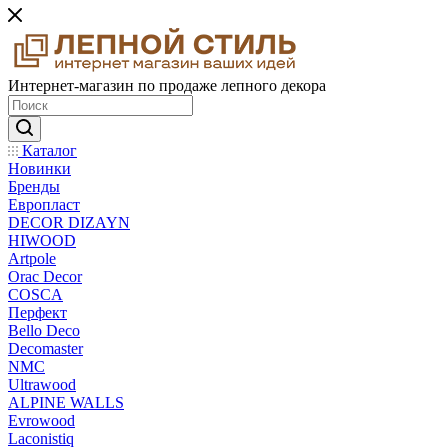
Интернет-магазин по продаже лепного декора
Каталог
Новинки
Бренды
Европласт
DECOR DIZAYN
HIWOOD
Artpole
Orac Decor
COSCA
Перфект
Bello Deco
Decomaster
NMС
Ultrawood
ALPINE WALLS
Evrowood
Laconistiq