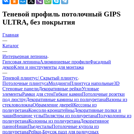
Теневой профиль потолочный GIPS
ULTRA, без покрытия
Главная
—
Каталог
—
Интерьерная лепнина
Гипсовая лепнина
Алюминиевые профили
Фасадный
декор
Клеи и инструменты для монтажа
—
Теневой плинтус/ Скрытый плинтус
Потолочные плинтуса
Молдинги
Плинтуса напольные
3D
Стеновые панели
Декоративные рейки
Угловые
элементы
Рамки для стен
Гибкие камни
Потолочные розетки
под люстру
Декоративные камины из полиуретана
Вазоны из
стекловолокна
Обрамление дверей
Кессоны из
полиуретана
Консоли-кронштейны
Декоративные полки и
чаши
Внешние углы
Пилястры из полиуретана
Полуколонны из
полиуретана
Колонны из полиуретана
Декоративное
панно
Ниши
Пьедесталы
Потолочные купола из
полиуретана
Рейки-Брусок пазл для радиусных