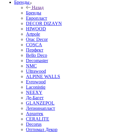
Бренды
Назад
Бренды
Европласт
DECOR DIZAYN
HIWOOD
Artpole
Orac Decor
COSCA
Перфект
Bello Deco
Decomaster
NMС
Ultrawood
ALPINE WALLS
Evrowood
Laconistiq
NEEXY
Де-Багет
GLANZEPOL
Лепнинапласт
Архитек
CERALITE
Decorus
Оптимал Декор