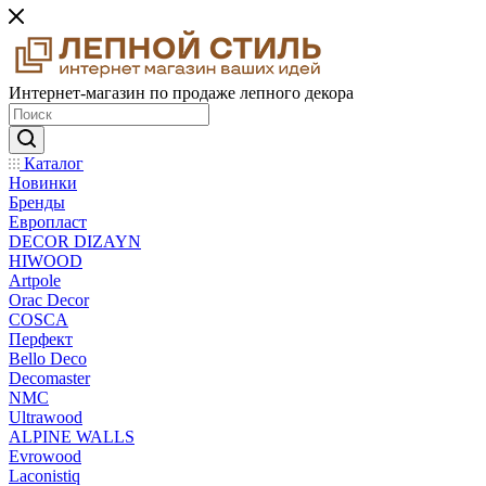
Интернет-магазин по продаже лепного декора
Каталог
Новинки
Бренды
Европласт
DECOR DIZAYN
HIWOOD
Artpole
Orac Decor
COSCA
Перфект
Bello Deco
Decomaster
NMС
Ultrawood
ALPINE WALLS
Evrowood
Laconistiq