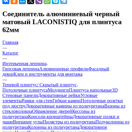
Соединитель алюминиевый черный
матовый LACONISTIQ для плинтуса
62мм
Главная
—
Каталог
—
Интерьерная лепнина
Гипсовая лепнина
Алюминиевые профили
Фасадный
декор
Клеи и инструменты для монтажа
—
Теневой плинтус/ Скрытый плинтус
Потолочные плинтуса
Молдинги
Плинтуса напольные
3D
Стеновые панели
Декоративные рейки
Угловые
элементы
Рамки для стен
Гибкие камни
Потолочные розетки
под люстру
Декоративные камины из полиуретана
Вазоны из
стекловолокна
Обрамление дверей
Кессоны из
полиуретана
Консоли-кронштейны
Декоративные полки и
чаши
Внешние углы
Пилястры из полиуретана
Полуколонны из
полиуретана
Колонны из полиуретана
Декоративное