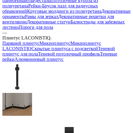
панно
Ниши
Пьедесталы
Потолочные купола из
полиуретана
Рейки-Брусок пазл для радиусных
обрамлений
Круговые молдинги из полиуретана
Декоративные
орнаменты
Рамы для зеркал
Декоративные решетки для
вентиляции
Декоративные статуи
Балюстрады для забежных
лестниц
Пороги для пола
—
Плинтус LACONISTIQ
Парящий плинтус
Микроплинтус
Микроплинтус
LACONISTIQ
Скрытые плинтуса с подсветкой
Теневой
плинтус для пола
Теневой потолочный профиль
Теневые
рейки
Алюминиевый плинтус