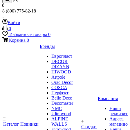
8 (800) 775-82-18
Войти
0
Избранные товары
0
Корзина
0
Бренды
Европласт
DECOR
DIZAYN
HIWOOD
Artpole
Orac Decor
COSCA
Перфект
Bello Deco
Компания
Decomaster
NMС
Наши
Ultrawood
реквизит
ALPINE
Адреса
Каталог
Новинки
WALLS
магазинов
Скидки
Evrowood
Наши