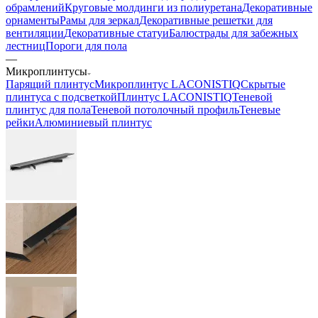
обрамлений
Круговые молдинги из полиуретана
Декоративные
орнаменты
Рамы для зеркал
Декоративные решетки для
вентиляции
Декоративные статуи
Балюстрады для забежных
лестниц
Пороги для пола
—
Микроплинтусы
Парящий плинтус
Микроплинтус LACONISTIQ
Скрытые
плинтуса с подсветкой
Плинтус LACONISTIQ
Теневой
плинтус для пола
Теневой потолочный профиль
Теневые
рейки
Алюминиевый плинтус