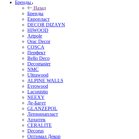
Бренды
Назад
Бренды
Европласт
DECOR DIZAYN
HIWOOD
Artpole
Orac Decor
COSCA
Перфект
Bello Deco
Decomaster
NMС
Ultrawood
ALPINE WALLS
Evrowood
Laconistiq
NEEXY
Де-Багет
GLANZEPOL
Лепнинапласт
Архитек
CERALITE
Decorus
Оптимал Декор