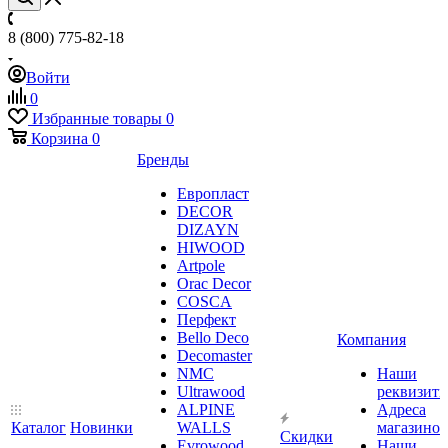
8 (800) 775-82-18
Войти
0
Избранные товары
0
Корзина
0
Бренды
Европласт
DECOR
DIZAYN
HIWOOD
Artpole
Orac Decor
COSCA
Перфект
Bello Deco
Компания
Decomaster
NMС
Наши
Ultrawood
реквизит
ALPINE
Адреса
Каталог
Новинки
WALLS
магазинов
Скидки
Evrowood
Наши