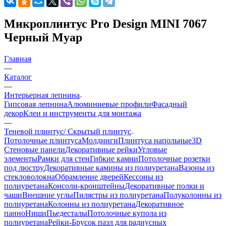
Микроплинтус Pro Design MINI 7067
Черный Муар
Главная
—
Каталог
—
Интерьерная лепнина
Гипсовая лепнина
Алюминиевые профили
Фасадный
декор
Клеи и инструменты для монтажа
—
Теневой плинтус/ Скрытый плинтус
Потолочные плинтуса
Молдинги
Плинтуса напольные
3D
Стеновые панели
Декоративные рейки
Угловые
элементы
Рамки для стен
Гибкие камни
Потолочные розетки
под люстру
Декоративные камины из полиуретана
Вазоны из
стекловолокна
Обрамление дверей
Кессоны из
полиуретана
Консоли-кронштейны
Декоративные полки и
чаши
Внешние углы
Пилястры из полиуретана
Полуколонны из
полиуретана
Колонны из полиуретана
Декоративное
панно
Ниши
Пьедесталы
Потолочные купола из
полиуретана
Рейки-Брусок пазл для радиусных