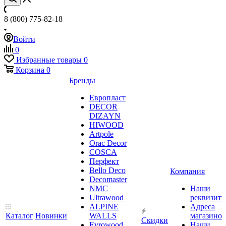
8 (800) 775-82-18
Войти
0
Избранные товары
0
Корзина
0
Бренды
Европласт
DECOR
DIZAYN
HIWOOD
Artpole
Orac Decor
COSCA
Перфект
Bello Deco
Компания
Decomaster
NMС
Наши
Ultrawood
реквизит
ALPINE
Адреса
Каталог
Новинки
WALLS
магазинов
Скидки
Evrowood
Наши