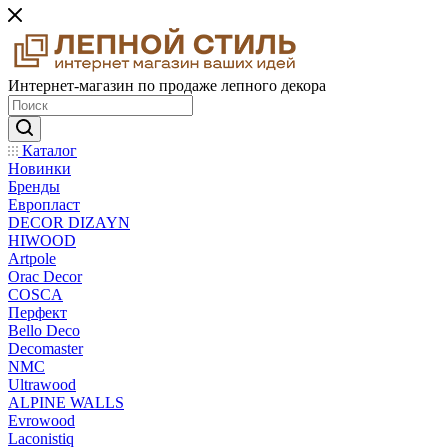
Интернет-магазин по продаже лепного декора
Каталог
Новинки
Бренды
Европласт
DECOR DIZAYN
HIWOOD
Artpole
Orac Decor
COSCA
Перфект
Bello Deco
Decomaster
NMС
Ultrawood
ALPINE WALLS
Evrowood
Laconistiq