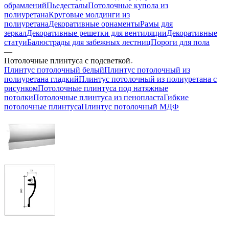
обрамлений
Пьедесталы
Потолочные купола из
полиуретана
Круговые молдинги из
полиуретана
Декоративные орнаменты
Рамы для
зеркал
Декоративные решетки для вентиляции
Декоративные
статуи
Балюстрады для забежных лестниц
Пороги для пола
—
Потолочные плинтуса с подсветкой
Плинтус потолочный белый
Плинтус потолочный из
полиуретана гладкий
Плинтус потолочный из полиуретана с
рисунком
Потолочные плинтуса под натяжные
потолки
Потолочные плинтуса из пенопласта
Гибкие
потолочные плинтуса
Плинтус потолочный МДФ