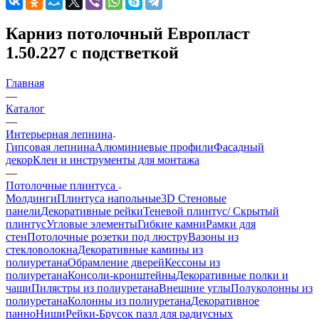
Карниз потолочный Европласт
1.50.227 с подстветкой
Главная
—
Каталог
—
Интерьерная лепнина
Гипсовая лепнина
Алюминиевые профили
Фасадный
декор
Клеи и инструменты для монтажа
—
Потолочные плинтуса
Молдинги
Плинтуса напольные
3D Стеновые
панели
Декоративные рейки
Теневой плинтус/ Скрытый
плинтус
Угловые элементы
Гибкие камни
Рамки для
стен
Потолочные розетки под люстру
Вазоны из
стекловолокна
Декоративные камины из
полиуретана
Обрамление дверей
Кессоны из
полиуретана
Консоли-кронштейны
Декоративные полки и
чаши
Пилястры из полиуретана
Внешние углы
Полуколонны из
полиуретана
Колонны из полиуретана
Декоративное
панно
Ниши
Рейки-Брусок пазл для радиусных