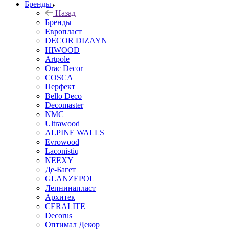
Бренды
Назад
Бренды
Европласт
DECOR DIZAYN
HIWOOD
Artpole
Orac Decor
COSCA
Перфект
Bello Deco
Decomaster
NMС
Ultrawood
ALPINE WALLS
Evrowood
Laconistiq
NEEXY
Де-Багет
GLANZEPOL
Лепнинапласт
Архитек
CERALITE
Decorus
Оптимал Декор