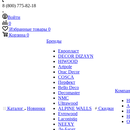
8 (800) 775-82-18
Войти
0
Избранные товары
0
Корзина
0
Бренды
Европласт
DECOR DIZAYN
HIWOOD
Artpole
Orac Decor
COSCA
Перфект
Bello Deco
Компан
Decomaster
NMС
Н
Ultrawood
А
Каталог
Новинки
ALPINE WALLS
Скидки
Н
Evrowood
Н
Laconistiq
О
NEEXY
Де-Багет