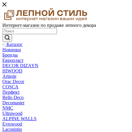
Интернет-магазин по продаже лепного декора
Каталог
Новинки
Бренды
Европласт
DECOR DIZAYN
HIWOOD
Artpole
Orac Decor
COSCA
Перфект
Bello Deco
Decomaster
NMС
Ultrawood
ALPINE WALLS
Evrowood
Laconistiq