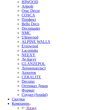
HIWOOD
Artpole
Orac Decor
COSCA
Перфект
Bello Deco
Decomaster
NMС
Ultrawood
ALPINE WALLS
Evrowood
Laconistiq
NEEXY
Де-Багет
GLANZEPOL
Лепнинапласт
Архитек
CERALITE
Decorus
Оптимал Декор
Формат
Соудал (Soudal)
Скидки
Компания
Назад