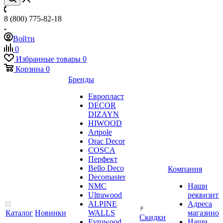
8 (800) 775-82-18
Войти
0
Избранные товары
0
Корзина
0
Бренды
Европласт
DECOR
DIZAYN
HIWOOD
Artpole
Orac Decor
COSCA
Перфект
Bello Deco
Компания
Decomaster
NMС
Наши
Ultrawood
реквизит
ALPINE
Адреса
Каталог
Новинки
WALLS
магазинов
Скидки
Evrowood
Наши