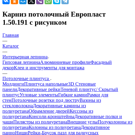
Карниз потолочный Европласт
1.50.191 с рисунком
Главная
—
Каталог
—
Интерьерная лепнина
Гипсовая лепнина
Алюминиевые профили
Фасадный
декор
Клеи и инструменты для монтажа
—
Потолочные плинтуса
Молдинги
Плинтуса напольные
3D Стеновые
панели
Декоративные рейки
Теневой плинтус/ Скрытый
плинтус
Угловые элементы
Гибкие камни
Рамки для
стен
Потолочные розетки под люстру
Вазоны из
стекловолокна
Декоративные камины из
полиуретана
Обрамление дверей
Кессоны из
полиуретана
Консоли-кронштейны
Декоративные полки и
чаши
Пилястры из полиуретана
Внешние углы
Полуколонны из
полиуретана
Колонны из полиуретана
Декоративное
панно
Ниши
Рейки-Брусок пазл для радиусных