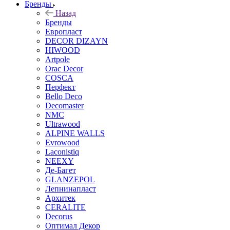
Бренды
Назад
Бренды
Европласт
DECOR DIZAYN
HIWOOD
Artpole
Orac Decor
COSCA
Перфект
Bello Deco
Decomaster
NMС
Ultrawood
ALPINE WALLS
Evrowood
Laconistiq
NEEXY
Де-Багет
GLANZEPOL
Лепнинапласт
Архитек
CERALITE
Decorus
Оптимал Декор