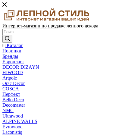
Интернет-магазин по продаже лепного декора
Каталог
Новинки
Бренды
Европласт
DECOR DIZAYN
HIWOOD
Artpole
Orac Decor
COSCA
Перфект
Bello Deco
Decomaster
NMС
Ultrawood
ALPINE WALLS
Evrowood
Laconistiq