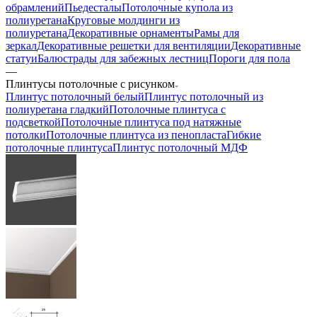
обрамлений
Пьедесталы
Потолочные купола из
полиуретана
Круговые молдинги из
полиуретана
Декоративные орнаменты
Рамы для
зеркал
Декоративные решетки для вентиляции
Декоративные
статуи
Балюстрады для забежных лестниц
Пороги для пола
—
Плинтусы потолочные с рисунком
Плинтус потолочный белый
Плинтус потолочный из
полиуретана гладкий
Потолочные плинтуса с
подсветкой
Потолочные плинтуса под натяжные
потолки
Потолочные плинтуса из пенопласта
Гибкие
потолочные плинтуса
Плинтус потолочный МДФ