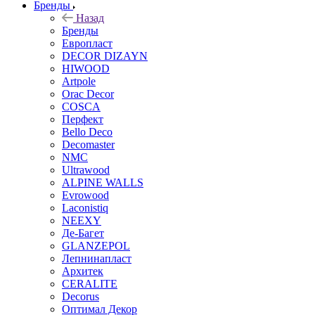
Бренды
Назад
Бренды
Европласт
DECOR DIZAYN
HIWOOD
Artpole
Orac Decor
COSCA
Перфект
Bello Deco
Decomaster
NMС
Ultrawood
ALPINE WALLS
Evrowood
Laconistiq
NEEXY
Де-Багет
GLANZEPOL
Лепнинапласт
Архитек
CERALITE
Decorus
Оптимал Декор