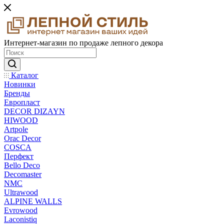
Интернет-магазин по продаже лепного декора
Каталог
Новинки
Бренды
Европласт
DECOR DIZAYN
HIWOOD
Artpole
Orac Decor
COSCA
Перфект
Bello Deco
Decomaster
NMС
Ultrawood
ALPINE WALLS
Evrowood
Laconistiq