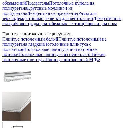
обрамлений
Пьедесталы
Потолочные купола из
полиуретана
Круговые молдинги из
полиуретана
Декоративные орнаменты
Рамы для
зеркал
Декоративные решетки для вентиляции
Декоративные
статуи
Балюстрады для забежных лестниц
Пороги для пола
—
Плинтусы потолочные с рисунком
Плинтус потолочный белый
Плинтус потолочный из
полиуретана гладкий
Потолочные плинтуса с
подсветкой
Потолочные плинтуса под натяжные
потолки
Потолочные плинтуса из пенопласта
Гибкие
потолочные плинтуса
Плинтус потолочный МДФ