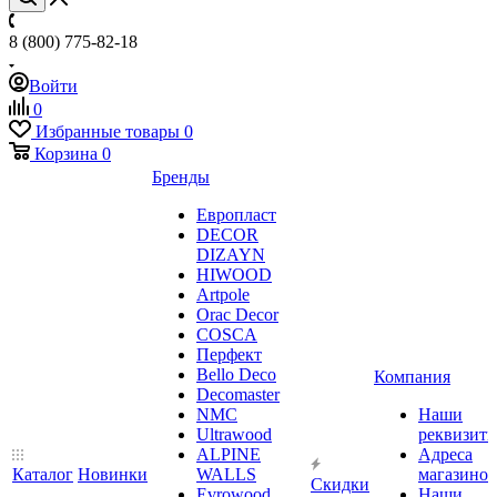
8 (800) 775-82-18
Войти
0
Избранные товары
0
Корзина
0
Бренды
Европласт
DECOR
DIZAYN
HIWOOD
Artpole
Orac Decor
COSCA
Перфект
Bello Deco
Компания
Decomaster
NMС
Наши
Ultrawood
реквизит
ALPINE
Адреса
Каталог
Новинки
WALLS
магазинов
Скидки
Evrowood
Наши