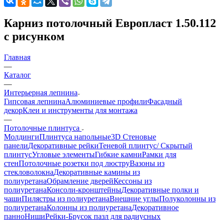
Карниз потолочный Европласт 1.50.112
с рисунком
Главная
—
Каталог
—
Интерьерная лепнина
Гипсовая лепнина
Алюминиевые профили
Фасадный
декор
Клеи и инструменты для монтажа
—
Потолочные плинтуса
Молдинги
Плинтуса напольные
3D Стеновые
панели
Декоративные рейки
Теневой плинтус/ Скрытый
плинтус
Угловые элементы
Гибкие камни
Рамки для
стен
Потолочные розетки под люстру
Вазоны из
стекловолокна
Декоративные камины из
полиуретана
Обрамление дверей
Кессоны из
полиуретана
Консоли-кронштейны
Декоративные полки и
чаши
Пилястры из полиуретана
Внешние углы
Полуколонны из
полиуретана
Колонны из полиуретана
Декоративное
панно
Ниши
Рейки-Брусок пазл для радиусных