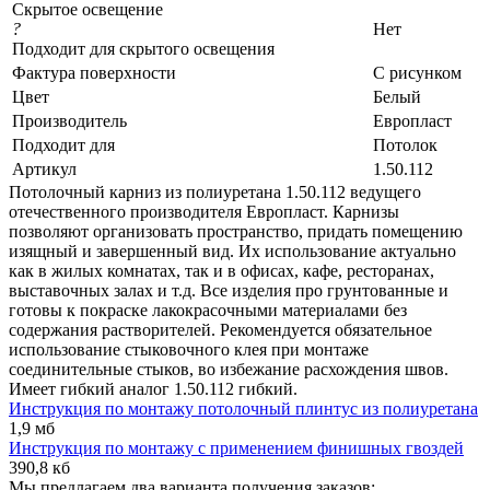
Скрытое освещение
?
Нет
Подходит для скрытого освещения
Фактура поверхности
С рисунком
Цвет
Белый
Производитель
Европласт
Подходит для
Потолок
Артикул
1.50.112
Потолочный карниз из полиуретана 1.50.112 ведущего
отечественного производителя Европласт. Карнизы
позволяют организовать пространство, придать помещению
изящный и завершенный вид. Их использование актуально
как в жилых комнатах, так и в офисах, кафе, ресторанах,
выставочных залах и т.д. Все изделия про грунтованные и
готовы к покраске лакокрасочными материалами без
содержания растворителей. Рекомендуется обязательное
использование стыковочного клея при монтаже
соединительные стыков, во избежание расхождения швов.
Имеет гибкий аналог 1.50.112 гибкий.
Инструкция по монтажу потолочный плинтус из полиуретана
1,9 мб
Инструкция по монтажу с применением финишных гвоздей
390,8 кб
Мы предлагаем два варианта получения заказов: