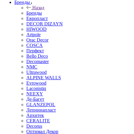
Бренды
Назад
Бренды
Европласт
DECOR DIZAYN
HIWOOD
Artpole
Orac Decor
COSCA
Перфект
Bello Deco
Decomaster
NMС
Ultrawood
ALPINE WALLS
Evrowood
Laconistiq
NEEXY
Де-Багет
GLANZEPOL
Лепнинапласт
Архитек
CERALITE
Decorus
Оптимал Декор