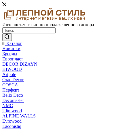
Интернет-магазин по продаже лепного декора
Каталог
Новинки
Бренды
Европласт
DECOR DIZAYN
HIWOOD
Artpole
Orac Decor
COSCA
Перфект
Bello Deco
Decomaster
NMС
Ultrawood
ALPINE WALLS
Evrowood
Laconistiq