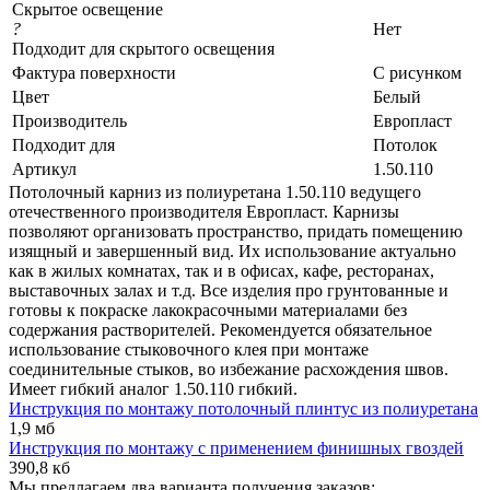
Скрытое освещение
?
Нет
Подходит для скрытого освещения
Фактура поверхности
С рисунком
Цвет
Белый
Производитель
Европласт
Подходит для
Потолок
Артикул
1.50.110
Потолочный карниз из полиуретана 1.50.110 ведущего
отечественного производителя Европласт. Карнизы
позволяют организовать пространство, придать помещению
изящный и завершенный вид. Их использование актуально
как в жилых комнатах, так и в офисах, кафе, ресторанах,
выставочных залах и т.д. Все изделия про грунтованные и
готовы к покраске лакокрасочными материалами без
содержания растворителей. Рекомендуется обязательное
использование стыковочного клея при монтаже
соединительные стыков, во избежание расхождения швов.
Имеет гибкий аналог 1.50.110 гибкий.
Инструкция по монтажу потолочный плинтус из полиуретана
1,9 мб
Инструкция по монтажу с применением финишных гвоздей
390,8 кб
Мы предлагаем два варианта получения заказов: