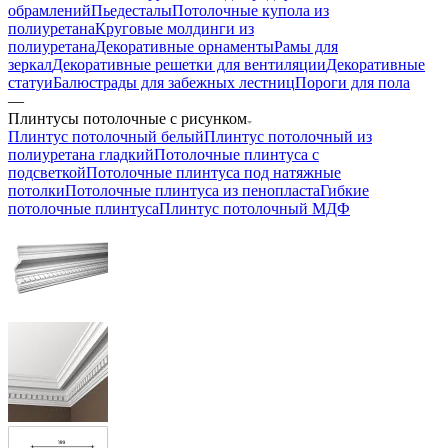
обрамлений
Пьедесталы
Потолочные купола из
полиуретана
Круговые молдинги из
полиуретана
Декоративные орнаменты
Рамы для
зеркал
Декоративные решетки для вентиляции
Декоративные
статуи
Балюстрады для забежных лестниц
Пороги для пола
—
Плинтусы потолочные с рисунком
Плинтус потолочный белый
Плинтус потолочный из
полиуретана гладкий
Потолочные плинтуса с
подсветкой
Потолочные плинтуса под натяжные
потолки
Потолочные плинтуса из пенопласта
Гибкие
потолочные плинтуса
Плинтус потолочный МДФ