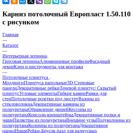
Карниз потолочный Европласт 1.50.110
с рисунком
Главная
—
Каталог
—
Интерьерная лепнина
Гипсовая лепнина
Алюминиевые профили
Фасадный
декор
Клеи и инструменты для монтажа
—
Потолочные плинтуса
Молдинги
Плинтуса напольные
3D Стеновые
панели
Декоративные рейки
Теневой плинтус/ Скрытый
плинтус
Угловые элементы
Гибкие камни
Рамки для
стен
Потолочные розетки под люстру
Вазоны из
стекловолокна
Декоративные камины из
полиуретана
Обрамление дверей
Кессоны из
полиуретана
Консоли-кронштейны
Декоративные полки и
чаши
Пилястры из полиуретана
Внешние углы
Полуколонны из
полиуретана
Колонны из полиуретана
Декоративное
панно
Ниши
Рейки-Брусок пазл для радиусных