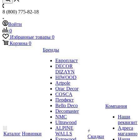
8 (800) 775-82-18
Войти
0
Избранные товары
0
Корзина
0
Бренды
Европласт
DECOR
DIZAYN
HIWOOD
Artpole
Orac Decor
COSCA
Перфект
Bello Deco
Компания
Decomaster
NMС
Наши
Ultrawood
реквизит
ALPINE
Адреса
Каталог
Новинки
WALLS
магазинов
Скидки
Evrowood
Наши