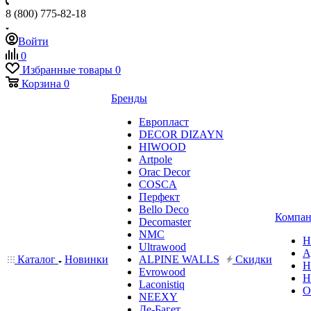
8 (800) 775-82-18
Войти
0
Избранные товары
0
Корзина
0
Бренды
Европласт
DECOR DIZAYN
HIWOOD
Artpole
Orac Decor
COSCA
Перфект
Bello Deco
Компан
Decomaster
NMС
Н
Ultrawood
А
Каталог
Новинки
ALPINE WALLS
Скидки
Н
Evrowood
Н
Laconistiq
О
NEEXY
Де-Багет