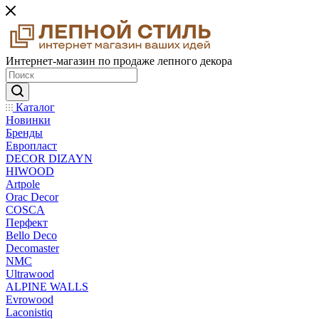
Интернет-магазин по продаже лепного декора
Каталог
Новинки
Бренды
Европласт
DECOR DIZAYN
HIWOOD
Artpole
Orac Decor
COSCA
Перфект
Bello Deco
Decomaster
NMС
Ultrawood
ALPINE WALLS
Evrowood
Laconistiq