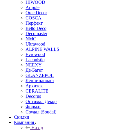
HIWOOD
Artpole
Orac Decor
COSCA
Перфект
Bello Deco
Decomaster
NMС
Ultrawood
ALPINE WALLS
Evrowood
Laconistiq
NEEXY
Де-Багет
GLANZEPOL
Лепнинапласт
Архитек
CERALITE
Decorus
Оптимал Декор
Формат
Соудал (Soudal)
Скидки
Компания
Назад