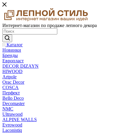
Интернет-магазин по продаже лепного декора
Каталог
Новинки
Бренды
Европласт
DECOR DIZAYN
HIWOOD
Artpole
Orac Decor
COSCA
Перфект
Bello Deco
Decomaster
NMС
Ultrawood
ALPINE WALLS
Evrowood
Laconistiq