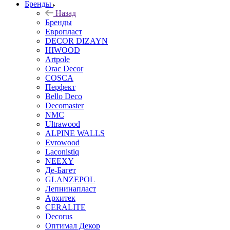
Бренды
Назад
Бренды
Европласт
DECOR DIZAYN
HIWOOD
Artpole
Orac Decor
COSCA
Перфект
Bello Deco
Decomaster
NMС
Ultrawood
ALPINE WALLS
Evrowood
Laconistiq
NEEXY
Де-Багет
GLANZEPOL
Лепнинапласт
Архитек
CERALITE
Decorus
Оптимал Декор