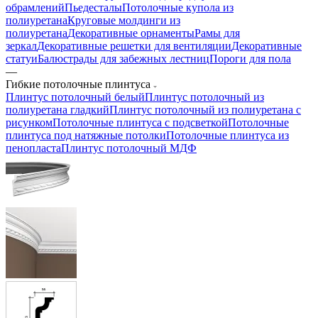
обрамлений
Пьедесталы
Потолочные купола из
полиуретана
Круговые молдинги из
полиуретана
Декоративные орнаменты
Рамы для
зеркал
Декоративные решетки для вентиляции
Декоративные
статуи
Балюстрады для забежных лестниц
Пороги для пола
—
Гибкие потолочные плинтуса
Плинтус потолочный белый
Плинтус потолочный из
полиуретана гладкий
Плинтус потолочный из полиуретана с
рисунком
Потолочные плинтуса с подсветкой
Потолочные
плинтуса под натяжные потолки
Потолочные плинтуса из
пенопласта
Плинтус потолочный МДФ