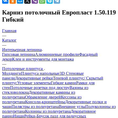
Карниз потолочный Европласт 1.50.119
Гибкий
Главная
—
Каталог
—
Интерьерная лепнина
Гипсовая лепнина
Алюминиевые профили
Фасадный
декор
Клеи и инструменты для монтажа
—
Потолочные плинтуса
Молдинги
Плинтуса напольные
3D Стеновые
панели
Декоративные рейки
Теневой плинтус/ Скрытый
плинтус
Угловые элементы
Гибкие камни
Рамки для
стен
Потолочные розетки под люстру
Вазоны из
стекловолокна
Декоративные камины из
полиуретана
Обрамление дверей
Кессоны из
полиуретана
Консоли-кронштейны
Декоративные полки и
чаши
Пилястры из полиуретана
Внешние углы
Полуколонны из
полиуретана
Колонны из полиуретана
Декоративное
панно
Ниши
Рейки-Брусок пазл для радиусных