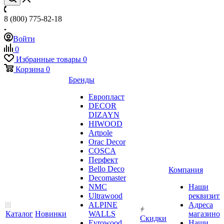
8 (800) 775-82-18
Войти
0
Избранные товары
0
Корзина
0
Бренды
Европласт
DECOR
DIZAYN
HIWOOD
Artpole
Orac Decor
COSCA
Перфект
Bello Deco
Компания
Decomaster
NMС
Наши
Ultrawood
реквизит
ALPINE
Адреса
Каталог
Новинки
WALLS
магазинов
Скидки
Evrowood
Наши