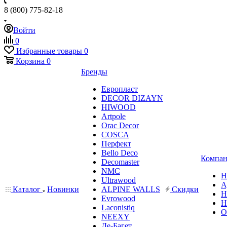
8 (800) 775-82-18
Войти
0
Избранные товары
0
Корзина
0
Бренды
Европласт
DECOR DIZAYN
HIWOOD
Artpole
Orac Decor
COSCA
Перфект
Bello Deco
Компан
Decomaster
NMС
Н
Ultrawood
А
Каталог
Новинки
ALPINE WALLS
Скидки
Н
Evrowood
Н
Laconistiq
О
NEEXY
Де-Багет