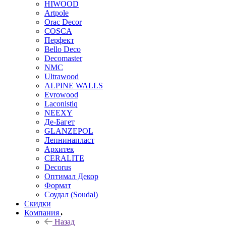
HIWOOD
Artpole
Orac Decor
COSCA
Перфект
Bello Deco
Decomaster
NMС
Ultrawood
ALPINE WALLS
Evrowood
Laconistiq
NEEXY
Де-Багет
GLANZEPOL
Лепнинапласт
Архитек
CERALITE
Decorus
Оптимал Декор
Формат
Соудал (Soudal)
Скидки
Компания
Назад