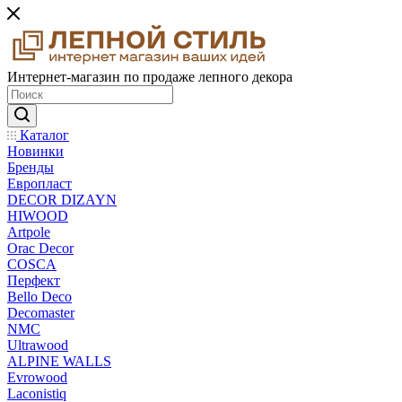
Интернет-магазин по продаже лепного декора
Каталог
Новинки
Бренды
Европласт
DECOR DIZAYN
HIWOOD
Artpole
Orac Decor
COSCA
Перфект
Bello Deco
Decomaster
NMС
Ultrawood
ALPINE WALLS
Evrowood
Laconistiq