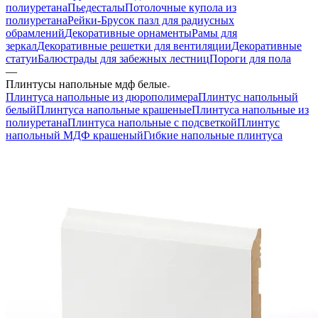
полиуретана
Пьедесталы
Потолочные купола из
полиуретана
Рейки-Брусок пазл для радиусных
обрамлений
Декоративные орнаменты
Рамы для
зеркал
Декоративные решетки для вентиляции
Декоративные
статуи
Балюстрады для забежных лестниц
Пороги для пола
—
Плинтусы напольные мдф белые
Плинтуса напольные из дюрополимера
Плинтус напольный
белый
Плинтуса напольные крашеные
Плинтуса напольные из
полиуретана
Плинтуса напольные с подсветкой
Плинтус
напольный МДФ крашеный
Гибкие напольные плинтуса