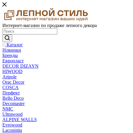
Интернет-магазин по продаже лепного декора
Каталог
Новинки
Бренды
Европласт
DECOR DIZAYN
HIWOOD
Artpole
Orac Decor
COSCA
Перфект
Bello Deco
Decomaster
NMС
Ultrawood
ALPINE WALLS
Evrowood
Laconistiq