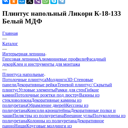
Плинтус напольный Ликорн К-18-133
Белый МДФ
Главная
—
Каталог
—
Интерьерная лепнина
Гипсовая лепнина
Алюминиевые профили
Фасадный
декор
Клеи и инструменты для монтажа
—
Плинтуса напольные
Потолочные плинтуса
Молдинги
3D Стеновые
панели
Декоративные рейки
Теневой плинтус/ Скрытый
плинтус
Угловые элементы
Рамки для стен
Гибкие
камни
Потолочные розетки под люстру
Вазоны из
стекловолокна
Декоративные камины из
полиуретана
Обрамление дверей
Кессоны из
полиуретана
Консоли-кронштейны
Декоративные полки и
чаши
Пилястры из полиуретана
Внешние углы
Полуколонны из
полиуретана
Колонны из полиуретана
Декоративное
панно
Ниши
Круговые молдинги из