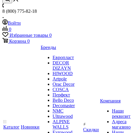
8 (800) 775-82-18
Войти
0
Избранные товары
0
Корзина
0
Бренды
Европласт
DECOR
DIZAYN
HIWOOD
Artpole
Orac Decor
COSCA
Перфект
Bello Deco
Компания
Decomaster
NMС
Наши
Ultrawood
реквизит
ALPINE
Адреса
Каталог
Новинки
WALLS
магазинов
Скидки
Evrowood
Наши