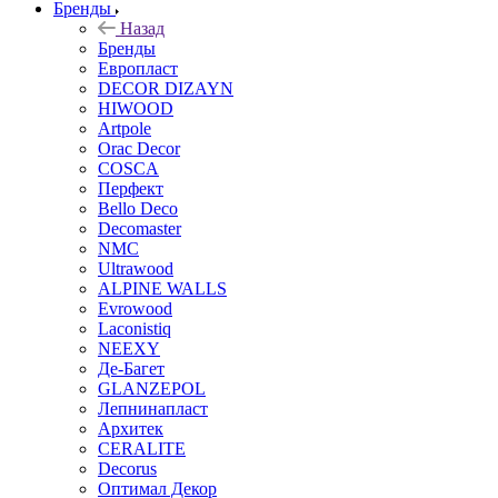
Бренды
Назад
Бренды
Европласт
DECOR DIZAYN
HIWOOD
Artpole
Orac Decor
COSCA
Перфект
Bello Deco
Decomaster
NMС
Ultrawood
ALPINE WALLS
Evrowood
Laconistiq
NEEXY
Де-Багет
GLANZEPOL
Лепнинапласт
Архитек
CERALITE
Decorus
Оптимал Декор